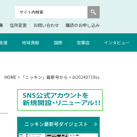
集
住所変更
お問い合わせ
購読のお申し込み
支援
地域貢献
国際
営業店
インタビュー
HOME
>
「ニッキン」最新号から
> di20240719ss
ニッキン最新号ダイジェスト