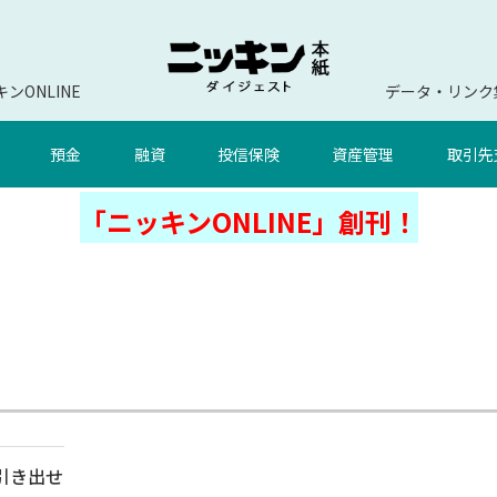
ンONLINE
データ・リンク
預金
融資
投信保険
資産管理
取引先
「ニッキンONLINE」創刊！
引き出せ