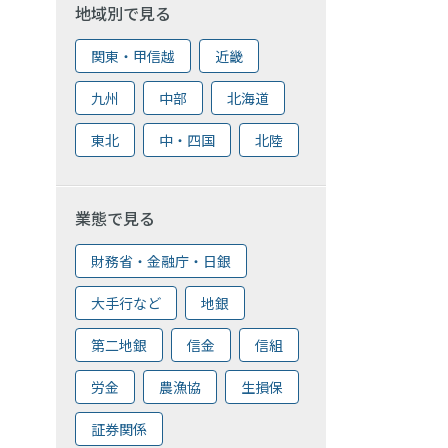
地域別で見る
関東・甲信越
近畿
九州
中部
北海道
東北
中・四国
北陸
業態で見る
財務省・金融庁・日銀
大手行など
地銀
第二地銀
信金
信組
労金
農漁協
生損保
証券関係