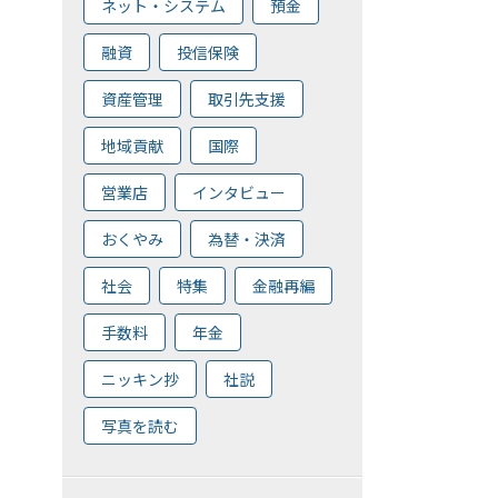
ネット・システム
預金
融資
投信保険
資産管理
取引先支援
地域貢献
国際
営業店
インタビュー
おくやみ
為替・決済
社会
特集
金融再編
手数料
年金
ニッキン抄
社説
写真を読む