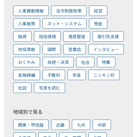
人事異動情報
法令制度政策
経営
人事施策
ネット・システム
預金
融資
投信保険
資産管理
取引先支援
地域貢献
国際
営業店
インタビュー
おくやみ
為替・決済
社会
特集
金融再編
手数料
年金
ニッキン抄
社説
写真を読む
地域別で見る
関東・甲信越
近畿
九州
中部