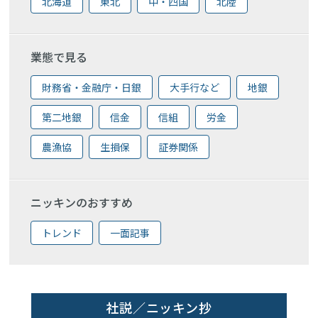
北海道
東北
中・四国
北陸
業態で見る
財務省・金融庁・日銀
大手行など
地銀
第二地銀
信金
信組
労金
農漁協
生損保
証券関係
ニッキンのおすすめ
トレンド
一面記事
社説／ニッキン抄