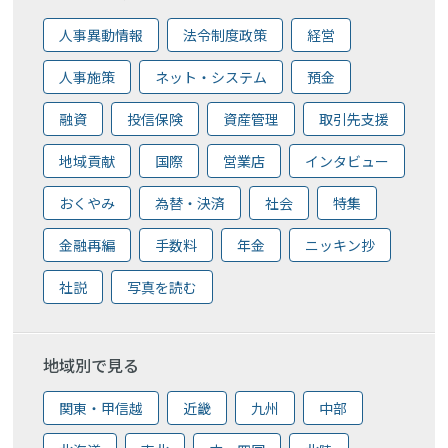
人事異動情報
法令制度政策
経営
人事施策
ネット・システム
預金
融資
投信保険
資産管理
取引先支援
地域貢献
国際
営業店
インタビュー
おくやみ
為替・決済
社会
特集
金融再編
手数料
年金
ニッキン抄
社説
写真を読む
地域別で見る
関東・甲信越
近畿
九州
中部