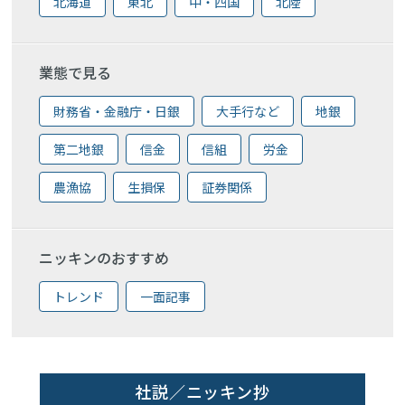
北海道
東北
中・四国
北陸
業態で見る
財務省・金融庁・日銀
大手行など
地銀
第二地銀
信金
信組
労金
農漁協
生損保
証券関係
ニッキンのおすすめ
トレンド
一面記事
社説／ニッキン抄