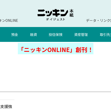
ンONLINE
データ・リンク
預金
融資
投信保険
資産管理
取引先
「ニッキンONLINE」創刊！
A支援強