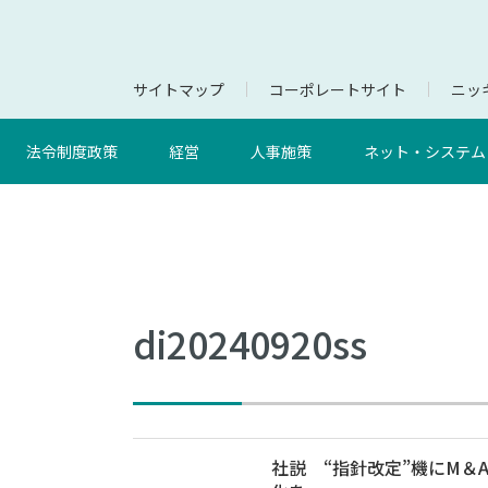
サイトマップ
コーポレートサイト
ニッキ
法令制度政策
経営
人事施策
ネット・システム
di20240920ss
社説 “指針改定”機にM＆