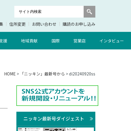
集
住所変更
お問い合わせ
購読のお申し込み
支援
地域貢献
国際
営業店
インタビュー
HOME
>
「ニッキン」最新号から
> di20240920ss
ニッキン最新号ダイジェスト