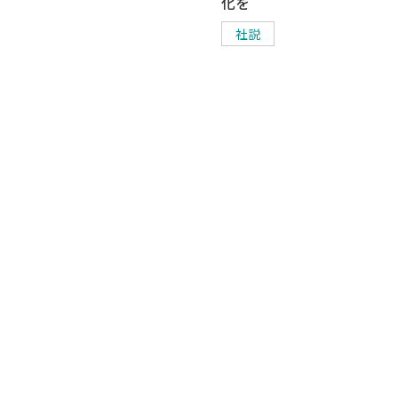
化を
社説