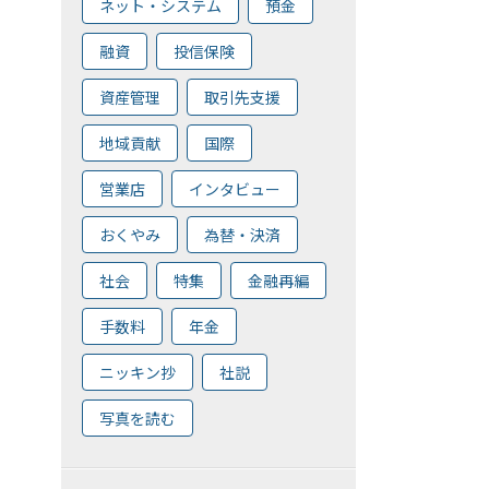
ネット・システム
預金
融資
投信保険
資産管理
取引先支援
地域貢献
国際
営業店
インタビュー
おくやみ
為替・決済
社会
特集
金融再編
手数料
年金
ニッキン抄
社説
写真を読む