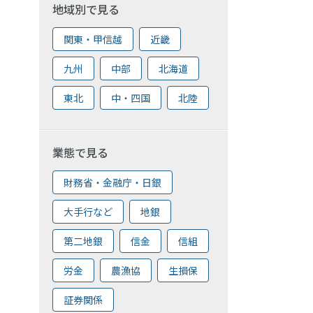
地域別で見る
関東・甲信越
近畿
九州
中部
北海道
東北
中・四国
北陸
業態で見る
財務省・金融庁・日銀
大手行など
地銀
第二地銀
信金
信組
労金
農漁協
生損保
証券関係