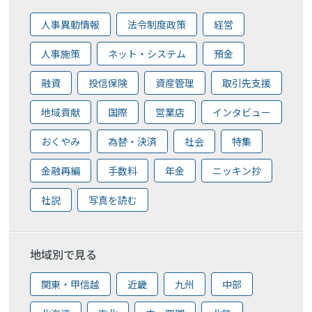
人事異動情報
法令制度政策
経営
人事施策
ネット・システム
預金
融資
投信保険
資産管理
取引先支援
地域貢献
国際
営業店
インタビュー
おくやみ
為替・決済
社会
特集
金融再編
手数料
年金
ニッキン抄
社説
写真を読む
地域別で見る
関東・甲信越
近畿
九州
中部