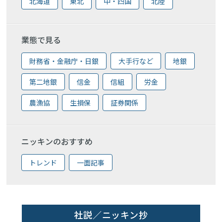
北海道
東北
中・四国
北陸
業態で見る
財務省・金融庁・日銀
大手行など
地銀
第二地銀
信金
信組
労金
農漁協
生損保
証券関係
ニッキンのおすすめ
トレンド
一面記事
社説／ニッキン抄