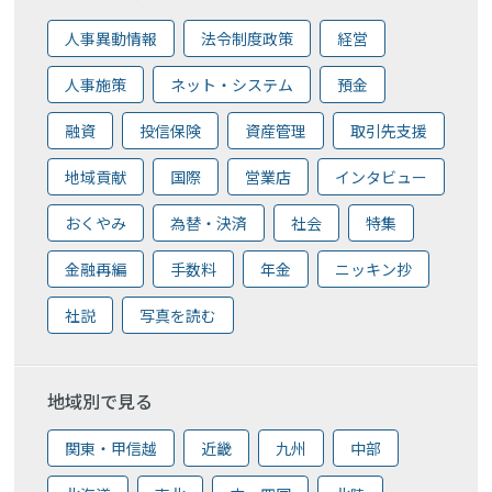
人事異動情報
法令制度政策
経営
人事施策
ネット・システム
預金
融資
投信保険
資産管理
取引先支援
地域貢献
国際
営業店
インタビュー
おくやみ
為替・決済
社会
特集
金融再編
手数料
年金
ニッキン抄
社説
写真を読む
地域別で見る
関東・甲信越
近畿
九州
中部