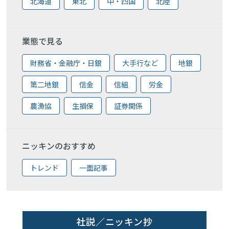
北海道
東北
中・四国
北陸
業態で見る
財務省・金融庁・日銀
大手行など
地銀
第二地銀
信金
信組
労金
農漁協
生損保
証券関係
ニッキンのおすすめ
トレンド
一面記事
社説／ニッキン抄