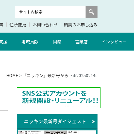
集
住所変更
お問い合わせ
購読のお申し込み
支援
地域貢献
国際
営業店
インタビュー
HOME
>
「ニッキン」最新号から
> di20250214s
ニッキン最新号ダイジェスト