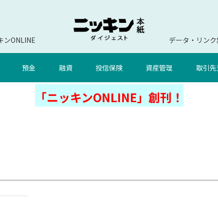
ンONLINE
データ・リンク
預金
融資
投信保険
資産管理
取引先
「ニッキンONLINE」創刊！