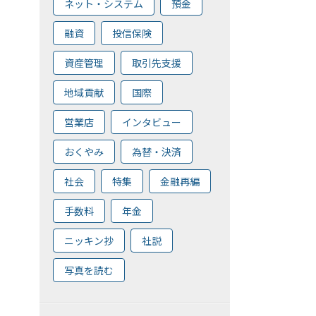
ネット・システム
預金
融資
投信保険
資産管理
取引先支援
地域貢献
国際
営業店
インタビュー
おくやみ
為替・決済
社会
特集
金融再編
手数料
年金
ニッキン抄
社説
写真を読む