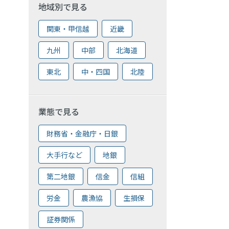
地域別で見る
関東・甲信越
近畿
九州
中部
北海道
東北
中・四国
北陸
業態で見る
財務省・金融庁・日銀
大手行など
地銀
第二地銀
信金
信組
労金
農漁協
生損保
証券関係