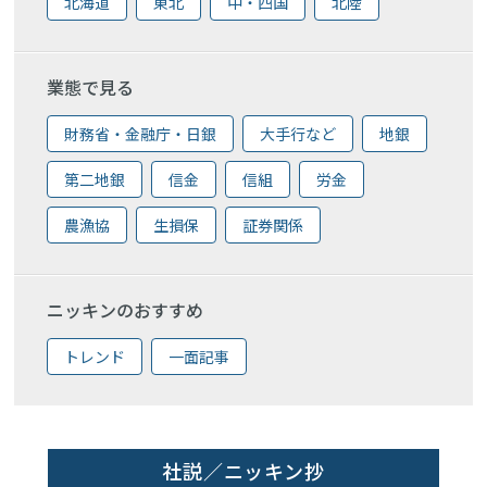
北海道
東北
中・四国
北陸
業態で見る
財務省・金融庁・日銀
大手行など
地銀
第二地銀
信金
信組
労金
農漁協
生損保
証券関係
ニッキンのおすすめ
トレンド
一面記事
社説／ニッキン抄