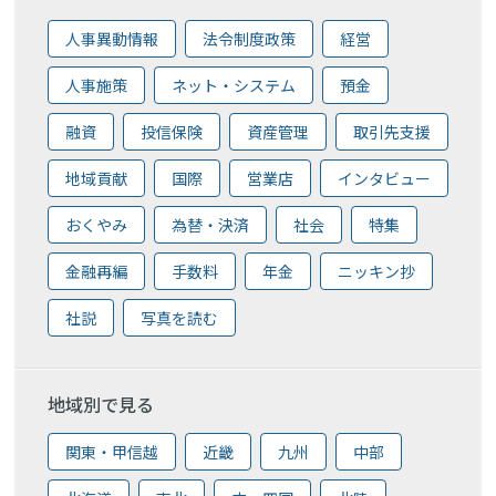
人事異動情報
法令制度政策
経営
人事施策
ネット・システム
預金
融資
投信保険
資産管理
取引先支援
地域貢献
国際
営業店
インタビュー
おくやみ
為替・決済
社会
特集
金融再編
手数料
年金
ニッキン抄
社説
写真を読む
地域別で見る
関東・甲信越
近畿
九州
中部