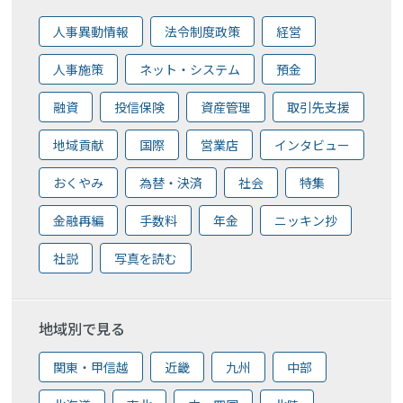
人事異動情報
法令制度政策
経営
人事施策
ネット・システム
預金
融資
投信保険
資産管理
取引先支援
地域貢献
国際
営業店
インタビュー
おくやみ
為替・決済
社会
特集
金融再編
手数料
年金
ニッキン抄
社説
写真を読む
地域別で見る
関東・甲信越
近畿
九州
中部