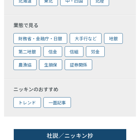
北海道
東北
中・四国
北陸
業態で見る
財務省・金融庁・日銀
大手行など
地銀
第二地銀
信金
信組
労金
農漁協
生損保
証券関係
ニッキンのおすすめ
トレンド
一面記事
社説／ニッキン抄