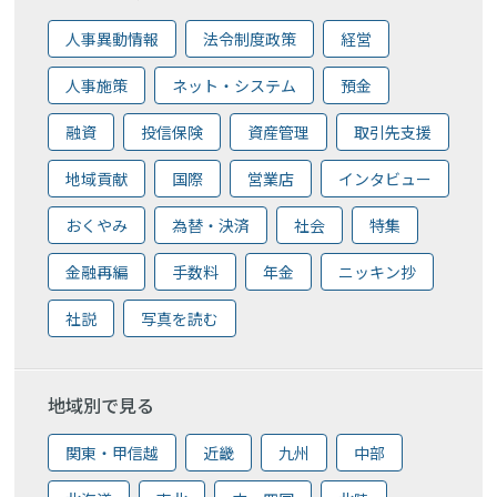
人事異動情報
法令制度政策
経営
人事施策
ネット・システム
預金
融資
投信保険
資産管理
取引先支援
地域貢献
国際
営業店
インタビュー
おくやみ
為替・決済
社会
特集
金融再編
手数料
年金
ニッキン抄
社説
写真を読む
地域別で見る
関東・甲信越
近畿
九州
中部