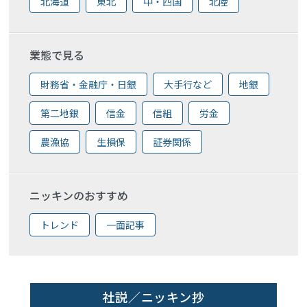
北海道
東北
中・四国
北陸
業態で見る
財務省・金融庁・日銀
大手行など
地銀
第二地銀
信金
信組
労金
農漁協
生損保
証券関係
ニッキンのおすすめ
トレンド
一面記事
社説／ニッキン抄