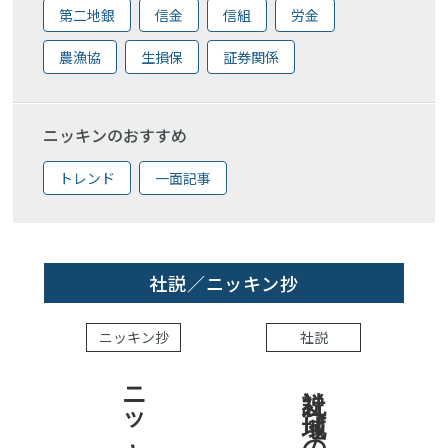
第二地銀
信金
信組
労金
農漁協
生損保
証券関係
ニッキンのおすすめ
トレンド
一面記事
社説／ニッキン抄
ニッキン抄
社説