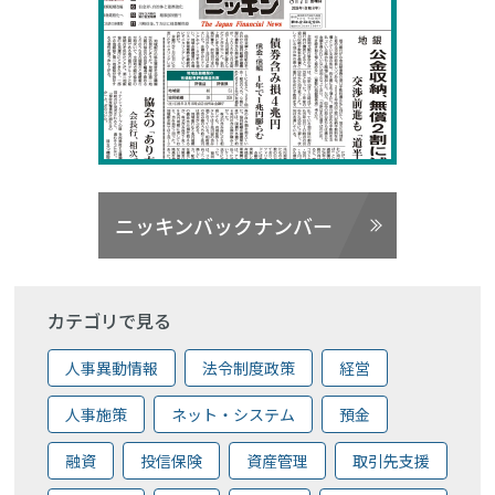
ニッキンバックナンバー
カテゴリで見る
人事異動情報
法令制度政策
経営
人事施策
ネット・システム
預金
融資
投信保険
資産管理
取引先支援