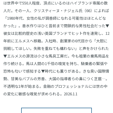
は世界中で550人程度、頂点にいるのはハイブランド専属の数
人だ。その一人、クリスティーヌ・ナジェル氏（66）によれば
「1980年代、女性の私が調香師になれる可能性はほとんどな
かった」。香水作りはひと昔前まで閉鎖的な男性社会だった▼
彼女は比較的歴史の浅い英国ブランドでヒット作を連発し、12
年前にエルメスへ移籍。入社時、創業家の6代目から「大胆に
挑戦してほしい。失敗を重ねても構わない」と声をかけられた
▼エルメスの源流は小さな馬具工房だ。今も祖業の乗馬用品を
作り続ける。馬は人間の1千倍の嗅覚を持ち、騎乗者の緊張や
恐怖も匂いで感知する▼時代にも薫りがある。きな臭い国際情
勢、甘美なバブルの芳香、大国の指導者らの鼻につく芝居…。
不透明な1年が始まる。金融のプロフェッショナルには世の中
の変化に敏感な嗅覚が求められる。2026.1.1