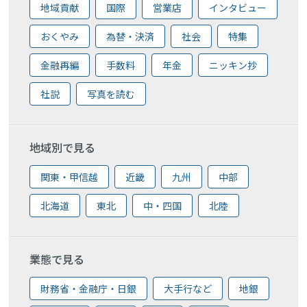
地域貢献
国際
営業店
インタビュー
おくやみ
為替・決済
社会
特集
金融再編
手数料
年金
ニッキン抄
社説
写真を読む
地域別で見る
関東・甲信越
近畿
九州
中部
北海道
東北
中・四国
北陸
業態で見る
財務省・金融庁・日銀
大手行など
地銀