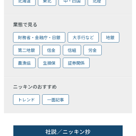
北海道
東北
中・四国
北陸
業態で見る
財務省・金融庁・日銀
大手行など
地銀
第二地銀
信金
信組
労金
農漁協
生損保
証券関係
ニッキンのおすすめ
トレンド
一面記事
社説／ニッキン抄