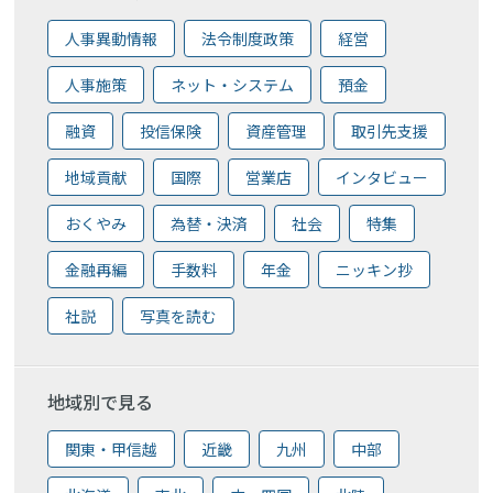
人事異動情報
法令制度政策
経営
人事施策
ネット・システム
預金
融資
投信保険
資産管理
取引先支援
地域貢献
国際
営業店
インタビュー
おくやみ
為替・決済
社会
特集
金融再編
手数料
年金
ニッキン抄
社説
写真を読む
地域別で見る
関東・甲信越
近畿
九州
中部