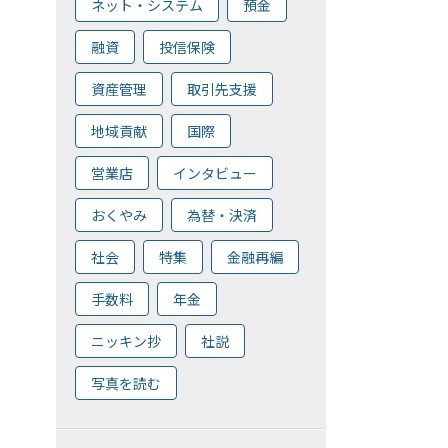
ネット・システム
預金
融資
投信保険
資産管理
取引先支援
地域貢献
国際
営業店
インタビュー
おくやみ
為替・決済
社会
特集
金融再編
手数料
年金
ニッキン抄
社説
写真を読む