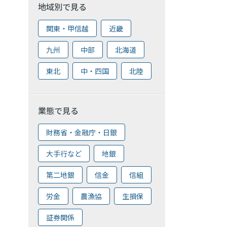
地域別で見る
関東・甲信越
近畿
九州
中部
北海道
東北
中・四国
北陸
業態で見る
財務省・金融庁・日銀
大手行など
地銀
第二地銀
信金
信組
労金
農漁協
生損保
証券関係