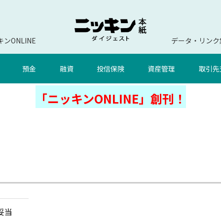
ンONLINE
データ・リンク
預金
融資
投信保険
資産管理
取引先
「ニッキンONLINE」創刊！
妥当