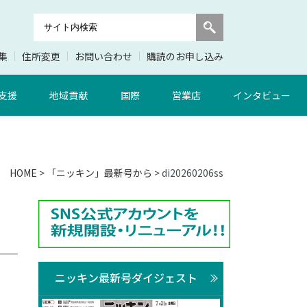
集
住所変更
お問い合わせ
購読のお申し込み
支援
地域貢献
国際
営業店
インタビュー
HOME
>
「ニッキン」最新号から
> di20260206ss
ニッキン最新号ダイジェスト