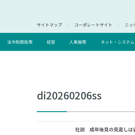
サイトマップ
コーポレートサイト
ニッキ
法令制度政策
経営
人事施策
ネット・システム
di20260206ss
社説 成年後見の見直しは