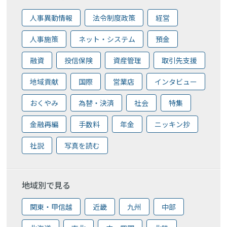
人事異動情報
法令制度政策
経営
人事施策
ネット・システム
預金
融資
投信保険
資産管理
取引先支援
地域貢献
国際
営業店
インタビュー
おくやみ
為替・決済
社会
特集
金融再編
手数料
年金
ニッキン抄
社説
写真を読む
地域別で見る
関東・甲信越
近畿
九州
中部