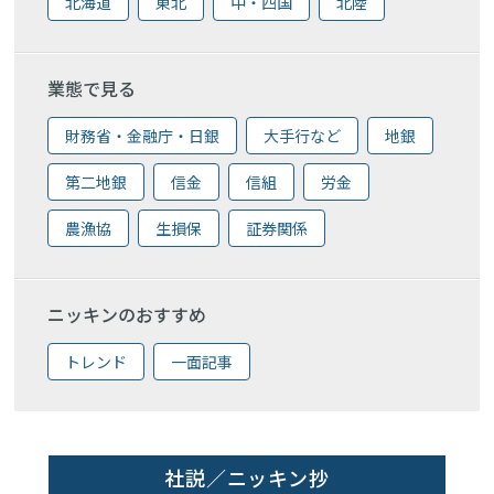
北海道
東北
中・四国
北陸
業態で見る
財務省・金融庁・日銀
大手行など
地銀
第二地銀
信金
信組
労金
農漁協
生損保
証券関係
ニッキンのおすすめ
トレンド
一面記事
社説／ニッキン抄