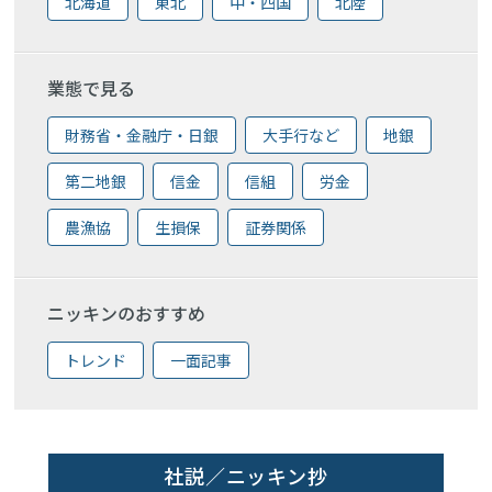
北海道
東北
中・四国
北陸
業態で見る
財務省・金融庁・日銀
大手行など
地銀
第二地銀
信金
信組
労金
農漁協
生損保
証券関係
ニッキンのおすすめ
トレンド
一面記事
社説／ニッキン抄