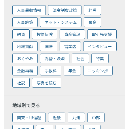
人事異動情報
法令制度政策
経営
人事施策
ネット・システム
預金
融資
投信保険
資産管理
取引先支援
地域貢献
国際
営業店
インタビュー
おくやみ
為替・決済
社会
特集
金融再編
手数料
年金
ニッキン抄
社説
写真を読む
地域別で見る
関東・甲信越
近畿
九州
中部