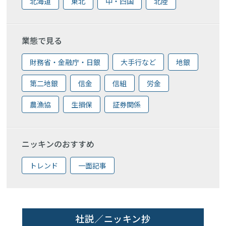
北海道
東北
中・四国
北陸
業態で見る
財務省・金融庁・日銀
大手行など
地銀
第二地銀
信金
信組
労金
農漁協
生損保
証券関係
ニッキンのおすすめ
トレンド
一面記事
社説／ニッキン抄