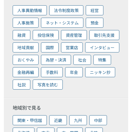
人事異動情報
法令制度政策
経営
人事施策
ネット・システム
預金
融資
投信保険
資産管理
取引先支援
地域貢献
国際
営業店
インタビュー
おくやみ
為替・決済
社会
特集
金融再編
手数料
年金
ニッキン抄
社説
写真を読む
地域別で見る
関東・甲信越
近畿
九州
中部