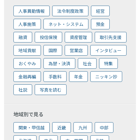
人事異動情報
法令制度政策
経営
人事施策
ネット・システム
預金
融資
投信保険
資産管理
取引先支援
地域貢献
国際
営業店
インタビュー
おくやみ
為替・決済
社会
特集
金融再編
手数料
年金
ニッキン抄
社説
写真を読む
地域別で見る
関東・甲信越
近畿
九州
中部