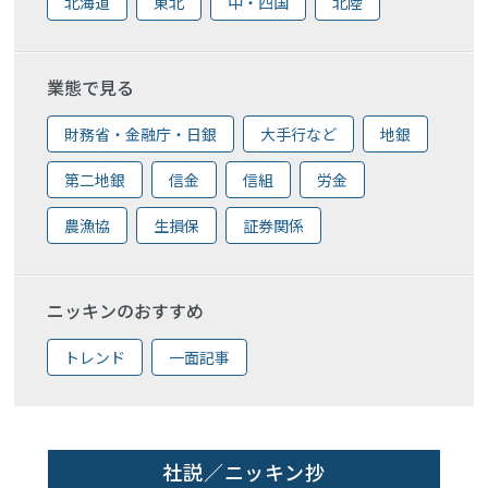
北海道
東北
中・四国
北陸
業態で見る
財務省・金融庁・日銀
大手行など
地銀
第二地銀
信金
信組
労金
農漁協
生損保
証券関係
ニッキンのおすすめ
トレンド
一面記事
社説／ニッキン抄