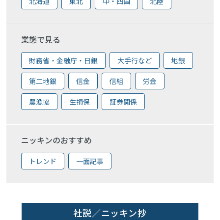
北海道
東北
中・四国
北陸
業態で見る
財務省・金融庁・日銀
大手行など
地銀
第二地銀
信金
信組
労金
農漁協
生損保
証券関係
ニッキンのおすすめ
トレンド
一面記事
社説／ニッキン抄