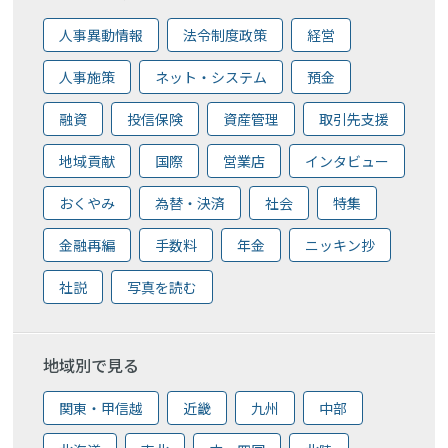
人事異動情報
法令制度政策
経営
人事施策
ネット・システム
預金
融資
投信保険
資産管理
取引先支援
地域貢献
国際
営業店
インタビュー
おくやみ
為替・決済
社会
特集
金融再編
手数料
年金
ニッキン抄
社説
写真を読む
地域別で見る
関東・甲信越
近畿
九州
中部