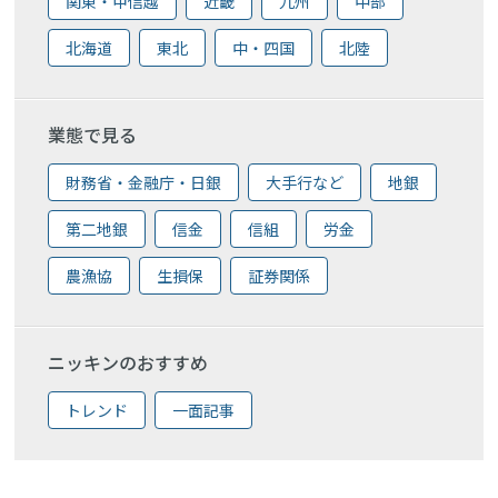
関東・甲信越
近畿
九州
中部
北海道
東北
中・四国
北陸
業態で見る
財務省・金融庁・日銀
大手行など
地銀
第二地銀
信金
信組
労金
農漁協
生損保
証券関係
ニッキンのおすすめ
トレンド
一面記事