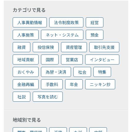
カテゴリで見る
人事異動情報
法令制度政策
経営
人事施策
ネット・システム
預金
融資
投信保険
資産管理
取引先支援
地域貢献
国際
営業店
インタビュー
おくやみ
為替・決済
社会
特集
金融再編
手数料
年金
ニッキン抄
社説
写真を読む
地域別で見る