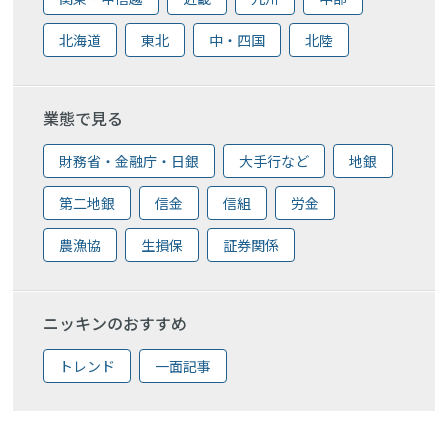
北海道
東北
中・四国
北陸
業態で見る
財務省・金融庁・日銀
大手行など
地銀
第二地銀
信金
信組
労金
農漁協
生損保
証券関係
ニッキンのおすすめ
トレンド
一面記事