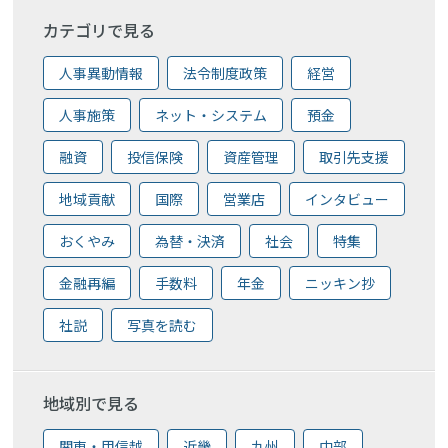
カテゴリで見る
人事異動情報
法令制度政策
経営
人事施策
ネット・システム
預金
融資
投信保険
資産管理
取引先支援
地域貢献
国際
営業店
インタビュー
おくやみ
為替・決済
社会
特集
金融再編
手数料
年金
ニッキン抄
社説
写真を読む
地域別で見る
関東・甲信越
近畿
九州
中部