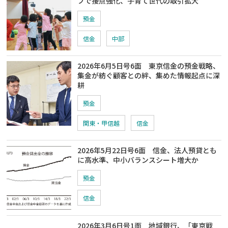
ブで接点強化、子育て世代の取引拡大
預金
信金
中部
2026年6月5日号6面 東京信金の預金戦略、
集金が紡ぐ顧客との絆、集めた情報起点に深
耕
預金
関東・甲信越
信金
2026年5月22日号6面 信金、法人預貸とも
に高水準、中小バランスシート増大か
預金
信金
2026年3月6日号1面 地域銀行、「東京戦