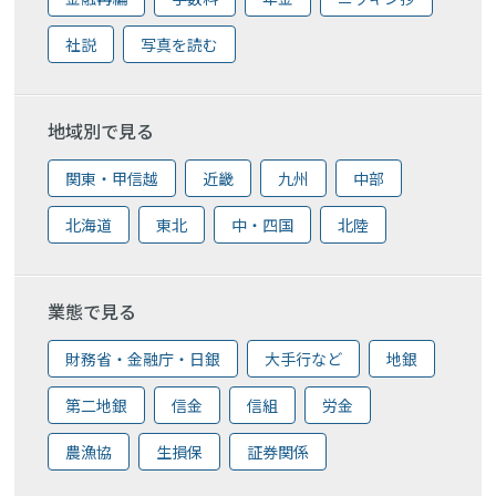
社説
写真を読む
地域別で見る
関東・甲信越
近畿
九州
中部
北海道
東北
中・四国
北陸
業態で見る
財務省・金融庁・日銀
大手行など
地銀
第二地銀
信金
信組
労金
農漁協
生損保
証券関係