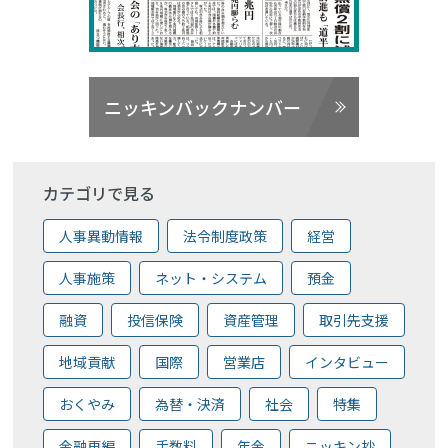
ニッキンバックナンバー
カテゴリで見る
人事異動情報
法令制度政策
経営
人事施策
ネット・システム
預金
融資
投信保険
資産管理
取引先支援
地域貢献
国際
営業店
インタビュー
おくやみ
為替・決済
社会
特集
金融再編
手数料
年金
ニッキン抄