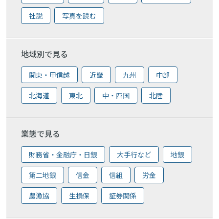
社説
写真を読む
地域別で見る
関東・甲信越
近畿
九州
中部
北海道
東北
中・四国
北陸
業態で見る
財務省・金融庁・日銀
大手行など
地銀
第二地銀
信金
信組
労金
農漁協
生損保
証券関係