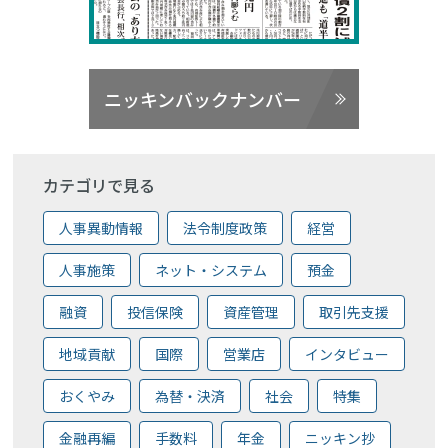
ニッキンバックナンバー
カテゴリで見る
人事異動情報
法令制度政策
経営
人事施策
ネット・システム
預金
融資
投信保険
資産管理
取引先支援
地域貢献
国際
営業店
インタビュー
おくやみ
為替・決済
社会
特集
金融再編
手数料
年金
ニッキン抄