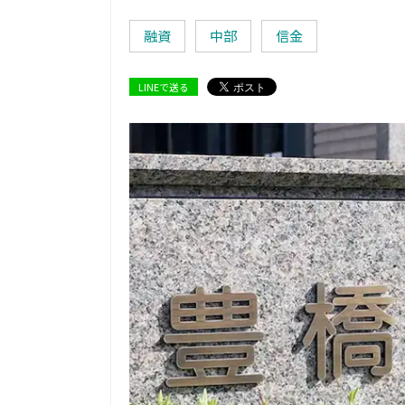
融資
中部
信金
LINEで送る