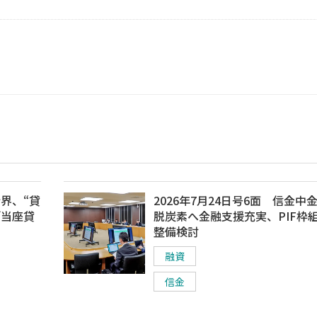
行界、“貸
2026年7月24日号6面 信金中
「当座貸
脱炭素へ金融支援充実、PIF枠
整備検討
融資
信金