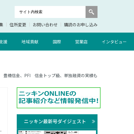
集
住所変更
お問い合わせ
購読のお申し込み
支援
地域貢献
国際
営業店
インタビュー
号7面 豊橋信金、PFI 信金トップ級、単独融資の実績も
ニッキン最新号ダイジェスト