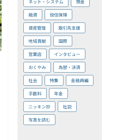
ネット・システム
預金
融資
投信保険
資産管理
取引先支援
地域貢献
国際
営業店
インタビュー
おくやみ
為替・決済
社会
特集
金融再編
手数料
年金
ニッキン抄
社説
写真を読む