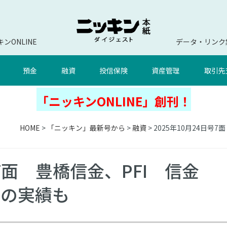
ンONLINE
データ・リンク
預金
融資
投信保険
資産管理
取引先
「ニッキンONLINE」創刊！
HOME
>
「ニッキン」最新号から
>
融資
> 2025年10月24日
号7面 豊橋信金、PFI 信金
資の実績も