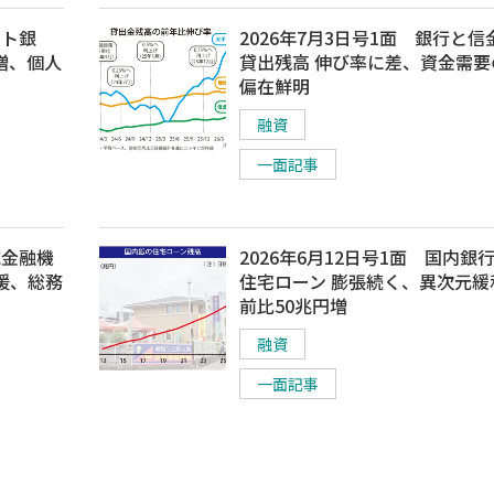
マト銀
2026年7月3日号1面 銀行と信
増、個人
貸出残高 伸び率に差、資金需要
偏在鮮明
融資
一面記事
域金融機
2026年6月12日号1面 国内銀
援、総務
住宅ローン 膨張続く、異次元緩
前比50兆円増
融資
一面記事