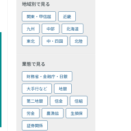
地域別で見る
関東・甲信越
近畿
九州
中部
北海道
東北
中・四国
北陸
業態で見る
財務省・金融庁・日銀
大手行など
地銀
第二地銀
信金
信組
労金
農漁協
生損保
証券関係