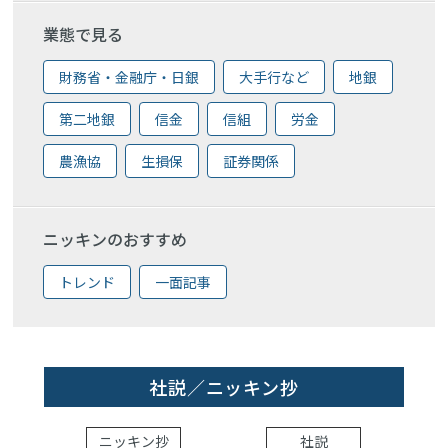
業態で見る
財務省・金融庁・日銀
大手行など
地銀
第二地銀
信金
信組
労金
農漁協
生損保
証券関係
ニッキンのおすすめ
トレンド
一面記事
社説／ニッキン抄
ニッキン抄
社説