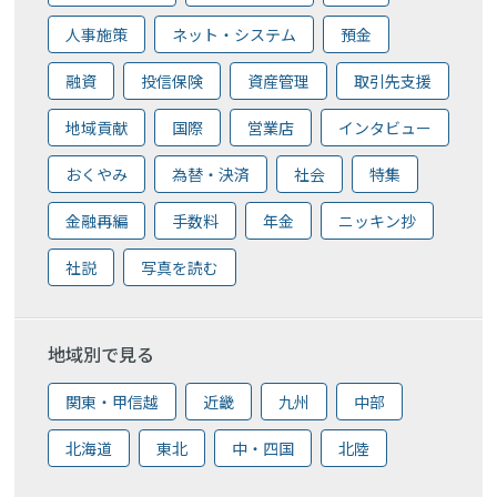
人事施策
ネット・システム
預金
融資
投信保険
資産管理
取引先支援
地域貢献
国際
営業店
インタビュー
おくやみ
為替・決済
社会
特集
金融再編
手数料
年金
ニッキン抄
社説
写真を読む
地域別で見る
関東・甲信越
近畿
九州
中部
北海道
東北
中・四国
北陸