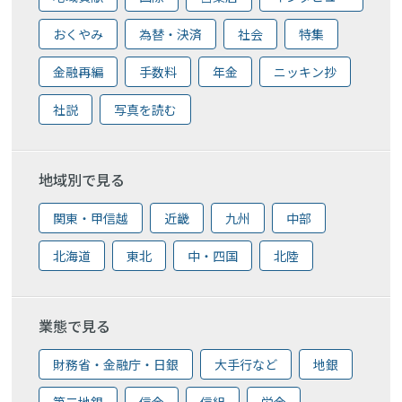
おくやみ
為替・決済
社会
特集
金融再編
手数料
年金
ニッキン抄
社説
写真を読む
地域別で見る
関東・甲信越
近畿
九州
中部
北海道
東北
中・四国
北陸
業態で見る
財務省・金融庁・日銀
大手行など
地銀
第二地銀
信金
信組
労金