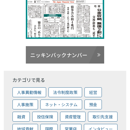
ニッキンバックナンバー
カテゴリで見る
人事異動情報
法令制度政策
経営
人事施策
ネット・システム
預金
融資
投信保険
資産管理
取引先支援
地域貢献
国際
営業店
インタビュー