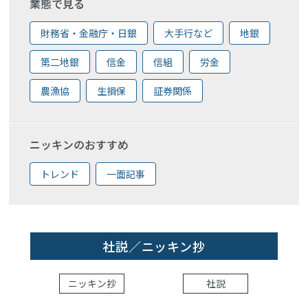
業態で見る
財務省・金融庁・日銀
大手行など
地銀
第二地銀
信金
信組
労金
農漁協
生損保
証券関係
ニッキンのおすすめ
トレンド
一面記事
社説／ニッキン抄
ニッキン抄
社説