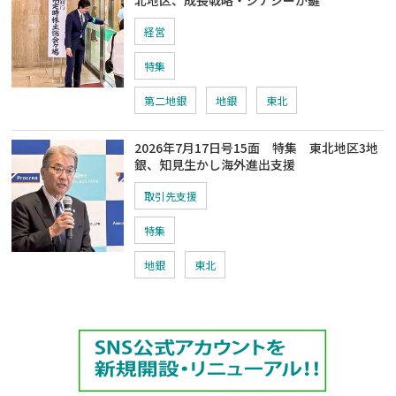
北地区、成長戦略・シナジーが鍵
経営
特集
第二地銀
地銀
東北
2026年7月17日号15面 特集 東北地区3地
銀、知見生かし海外進出支援
取引先支援
特集
地銀
東北