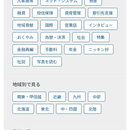
人事施策
ネット・システム
預金
融資
投信保険
資産管理
取引先支援
地域貢献
国際
営業店
インタビュー
おくやみ
為替・決済
社会
特集
金融再編
手数料
年金
ニッキン抄
社説
写真を読む
地域別で見る
関東・甲信越
近畿
九州
中部
北海道
東北
中・四国
北陸