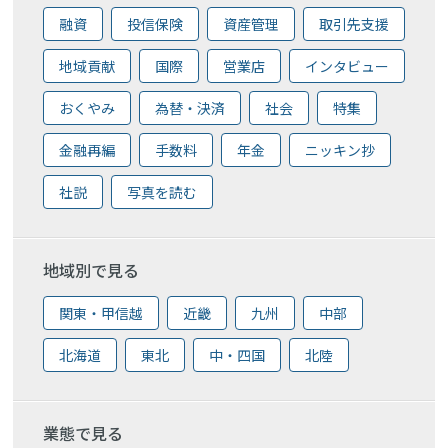
融資
投信保険
資産管理
取引先支援
地域貢献
国際
営業店
インタビュー
おくやみ
為替・決済
社会
特集
金融再編
手数料
年金
ニッキン抄
社説
写真を読む
地域別で見る
関東・甲信越
近畿
九州
中部
北海道
東北
中・四国
北陸
業態で見る