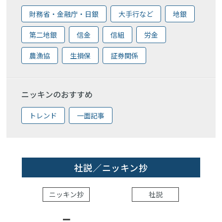
財務省・金融庁・日銀
大手行など
地銀
第二地銀
信金
信組
労金
農漁協
生損保
証券関係
ニッキンのおすすめ
トレンド
一面記事
社説／ニッキン抄
ニッキン抄
社説