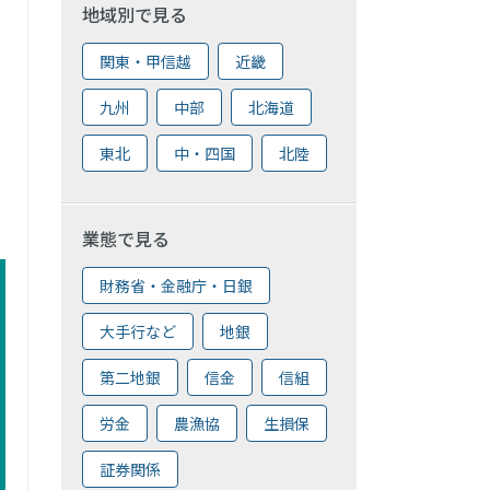
地域別で見る
関東・甲信越
近畿
九州
中部
北海道
東北
中・四国
北陸
業態で見る
財務省・金融庁・日銀
大手行など
地銀
第二地銀
信金
信組
労金
農漁協
生損保
証券関係