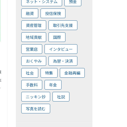
ネット・システム
預金
融資
投信保険
資産管理
取引先支援
地域貢献
国際
営業店
インタビュー
おくやみ
為替・決済
庫
社会
特集
金融再編
年
手数料
年金
す
ニッキン抄
社説
写真を読む