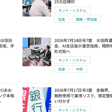
25カ店検印
ネット・システム
信金
関東・甲信越
ずほ信託
2026年7月24日号7面 大垣西
育成、学
金、AI支店長が運営指南、暗黙
形式知へ
ネット・システム
信金
中部
MOあお
2026年7月17日号3面 金融界、
ング本格
無断使用で漏洩リスク、規定整
へ
い付かず
ネット・システム