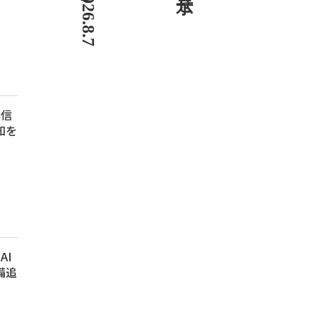
濃信
知を
AI
備追