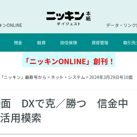
ンONLINE
データ・リンク
預金
融資
投信保険
資産管理
取引先
「ニッキンONLINE」創刊！
「ニッキン」最新号から
>
ネット・システム
> 2024年3月29日号1
号10面 DXで克／勝つ 信金中
ル活用模索