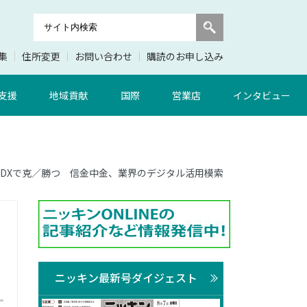
集
住所変更
お問い合わせ
購読のお申し込み
支援
地域貢献
国際
営業店
インタビュー
0面 DXで克／勝つ 信金中金、業界のデジタル活用模索
ニッキン最新号ダイジェスト