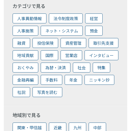
カテゴリで見る
人事異動情報
法令制度政策
経営
人事施策
ネット・システム
預金
融資
投信保険
資産管理
取引先支援
地域貢献
国際
営業店
インタビュー
おくやみ
為替・決済
社会
特集
金融再編
手数料
年金
ニッキン抄
社説
写真を読む
地域別で見る
関東・甲信越
近畿
九州
中部