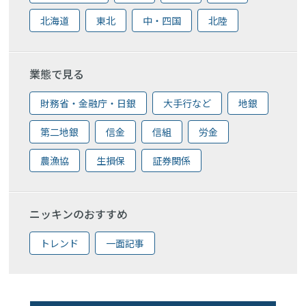
北海道
東北
中・四国
北陸
業態で見る
財務省・金融庁・日銀
大手行など
地銀
第二地銀
信金
信組
労金
農漁協
生損保
証券関係
ニッキンのおすすめ
トレンド
一面記事