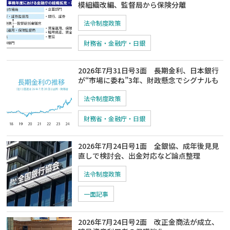
模組織改編、監督局から保険分離
法令制度政策
財務省・金融庁・日銀
2026年7月31日号3面 長期金利、日本銀行
が“市場に委ね”3年、財政懸念でシグナルも
法令制度政策
財務省・金融庁・日銀
2026年7月24日号1面 全銀協、成年後見見
直しで検討会、出金対応など論点整理
法令制度政策
一面記事
2026年7月24日号2面 改正金商法が成立、