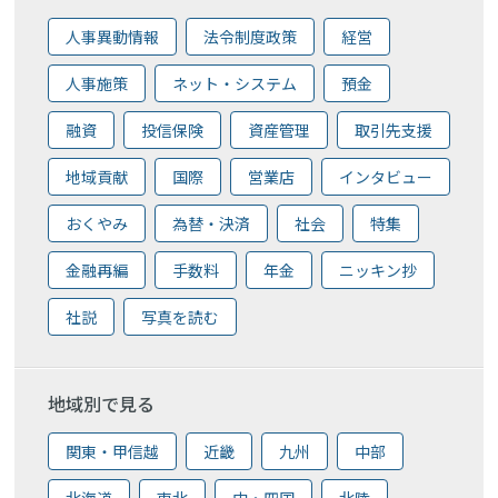
人事異動情報
法令制度政策
経営
人事施策
ネット・システム
預金
融資
投信保険
資産管理
取引先支援
地域貢献
国際
営業店
インタビュー
おくやみ
為替・決済
社会
特集
金融再編
手数料
年金
ニッキン抄
社説
写真を読む
地域別で見る
関東・甲信越
近畿
九州
中部
北海道
東北
中・四国
北陸