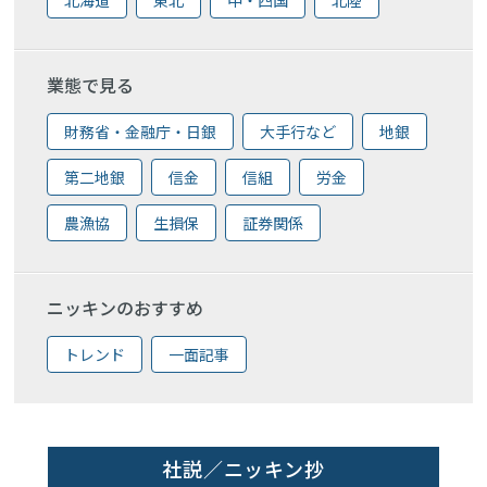
業態で見る
財務省・金融庁・日銀
大手行など
地銀
第二地銀
信金
信組
労金
農漁協
生損保
証券関係
ニッキンのおすすめ
トレンド
一面記事
社説／ニッキン抄