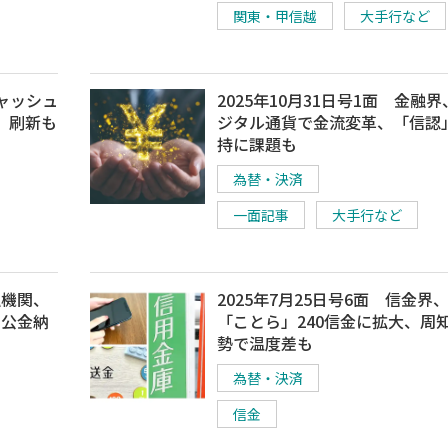
関東・甲信越
大手行など
キャッシュ
2025年10月31日号1面 金融
」刷新も
ジタル通貨で金流変革、「信認
持に課題も
為替・決済
一面記事
大手行など
融機関、
2025年7月25日号6面 信金界
・公金納
「ことら」240信金に拡大、周
勢で温度差も
為替・決済
信金