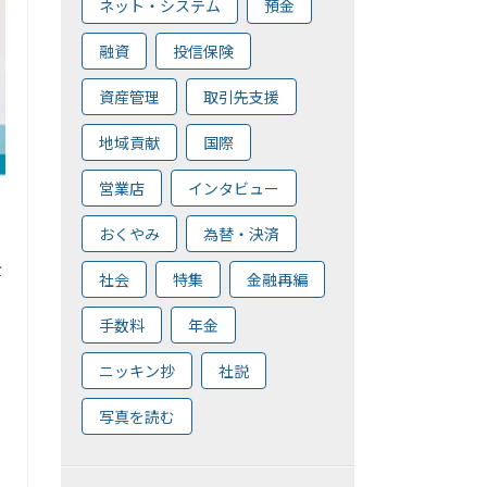
ネット・システム
預金
融資
投信保険
資産管理
取引先支援
地域貢献
国際
営業店
インタビュー
おくやみ
為替・決済
全
社会
特集
金融再編
手数料
年金
ニッキン抄
社説
写真を読む