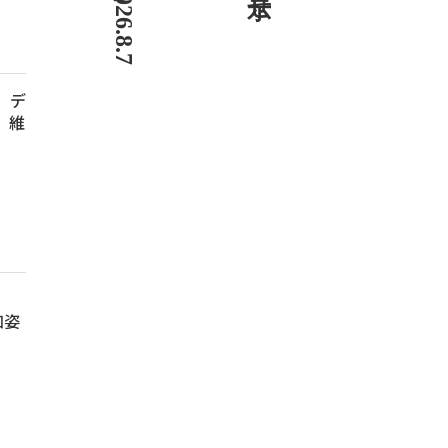
界、デ
」維
、
知姿