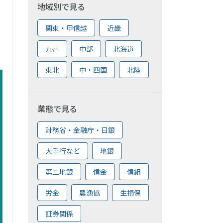
地域別で見る
関東・甲信越
近畿
九州
中部
北海道
東北
中・四国
北陸
業態で見る
財務省・金融庁・日銀
大手行など
地銀
第二地銀
信金
信組
労金
農漁協
生損保
証券関係