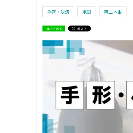
為替・決済
地銀
第二地銀
LINEで送る