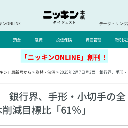
ンONLINE
データ・リンク
預金
融資
投信保険
資産管理
取引先
「ニッキンONLINE」創刊！
キン」最新号から
>
為替・決済
> 2025年2月7日号3面 銀行界、手形
3面 銀行界、手形・小切手の全
は削減目標比「61％」