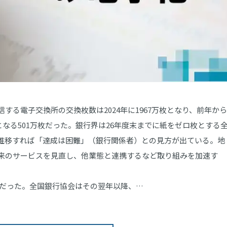
る電子交換所の交換枚数は2024年に1967万枚となり、前年から
となる501万枚だった。銀行界は26年度末までに紙をゼロ枚とする
推移すれば「達成は困難」（銀行関係者）との見方が出ている。地
来のサービスを見直し、他業態と連携するなど取り組みを加速す
枚だった。全国銀行協会はその翌年以降、…