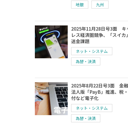
地銀
九州
2025年11月28日号3面 
レス経済圏競争、「スイカ
送金課題
ネット・システム
為替・決済
2025年8月22日号3面 金
法人版「PayB」推進、税
付など電子化
ネット・システム
為替・決済