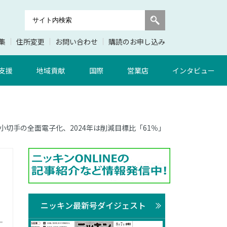
集
住所変更
お問い合わせ
購読のお申し込み
支援
地域貢献
国際
営業店
インタビュー
・小切手の全面電子化、2024年は削減目標比「61％」
ニッキン最新号ダイジェスト