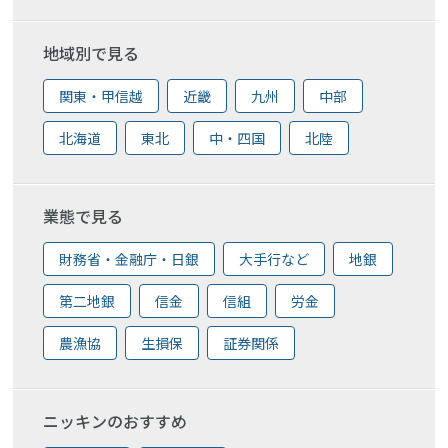
地域別で見る
関東・甲信越
近畿
九州
中部
北海道
東北
中・四国
北陸
業態で見る
財務省・金融庁・日銀
大手行など
地銀
第二地銀
信金
信組
労金
農漁協
生損保
証券関係
ニッキンのおすすめ