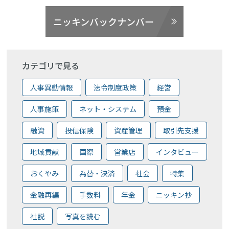
ニッキンバックナンバー
カテゴリで見る
人事異動情報
法令制度政策
経営
人事施策
ネット・システム
預金
融資
投信保険
資産管理
取引先支援
地域貢献
国際
営業店
インタビュー
おくやみ
為替・決済
社会
特集
金融再編
手数料
年金
ニッキン抄
社説
写真を読む