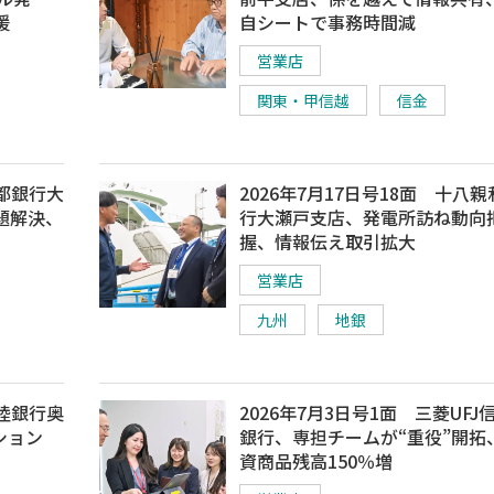
援
自シートで事務時間減
営業店
関東・甲信越
信金
北都銀行大
2026年7月17日号18面 十八
題解決、
行大瀬戸支店、発電所訪ね動向
握、情報伝え取引拡大
営業店
九州
地銀
北陸銀行奥
2026年7月3日号1面 三菱UFJ
ション
銀行、専担チームが“重役”開拓
資商品残高150％増