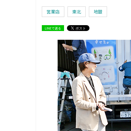
営業店
東北
地銀
LINEで送る