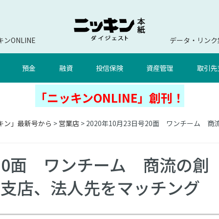
ンONLINE
データ・リンク
預金
融資
投信保険
資産管理
取引先
「ニッキンONLINE」創刊！
キン」最新号から
>
営業店
> 2020年10月23日号20面 ワンチー
日号20面 ワンチーム 商流の創
柳支店、法人先をマッチング