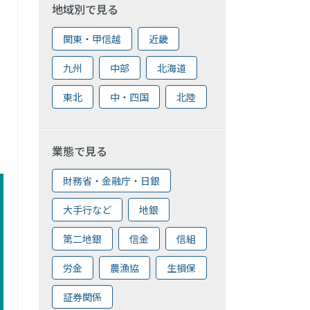
地域別で見る
関東・甲信越
近畿
九州
中部
北海道
東北
中・四国
北陸
業態で見る
財務省・金融庁・日銀
大手行など
地銀
第二地銀
信金
信組
労金
農漁協
生損保
証券関係