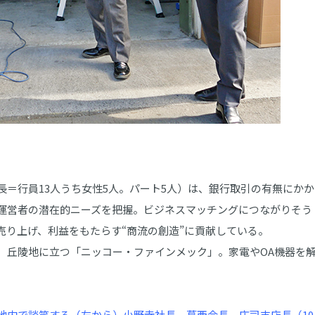
＝行員13人うち女性5人。パート5人）は、銀行取引の有無にかか
運営者の潜在的ニーズを把握。ビジネスマッチングにつながりそう
売り上げ、利益をもたらす“商流の創造”に貢献している。
丘陵地に立つ「ニッコー・ファインメック」。家電やOA機器を
地内で談笑する（左から）小野寺社長、葛西会長、庄司支店長（10