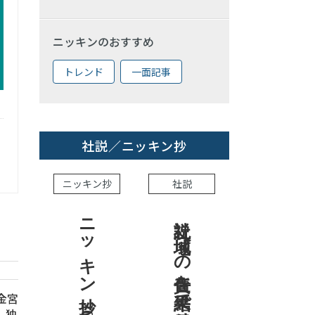
ニッキンのおすすめ
トレンド
一面記事
社説／ニッキン抄
ニッキン抄
社説
ニッキン抄 2026.8.7
社説 地域への責任を結果で示せ
信金宮
、独