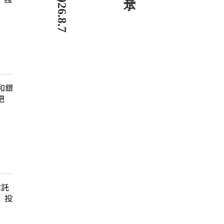
親和銀
把
信託
、投