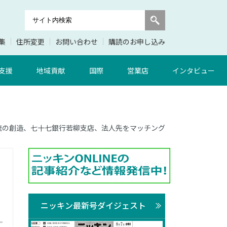
集
住所変更
お問い合わせ
購読のお申し込み
支援
地域貢献
国際
営業店
インタビュー
ム 商流の創造、七十七銀行若柳支店、法人先をマッチング
ニッキン最新号ダイジェスト