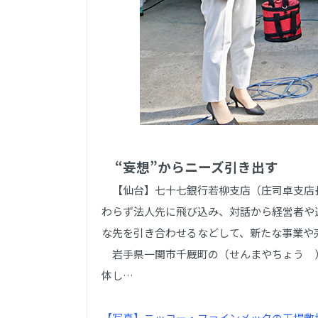
“妄想”からニーズ引き出す
【仙台】七十七銀行若柳支店（庄司卓支店長
わらず法人先に飛び込み、対話から経営者や
な先を引き合わせるなどして、新たな事業や
岩手県一関市千厩町の（せんまやちょう ）
体し…
【写真】ニッコー・ファインメックの工場敷