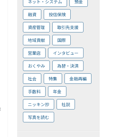
ネット・システム
預金
融資
投信保険
資産管理
取引先支援
地域貢献
国際
営業店
インタビュー
おくやみ
為替・決済
社会
特集
金融再編
手数料
年金
ニッキン抄
社説
解
写真を読む