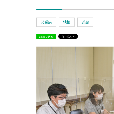
営業店
地銀
近畿
LINEで送る