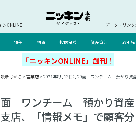
ンONLINE
データ・リンク
預金
融資
投信保険
資産管理
取引先
「ニッキンONLINE」創刊！
」最新号から
>
営業店
> 2021年8月13日号20面 ワンチーム 預か
号20面 ワンチーム 預かり資産
市支店、「情報メモ」で顧客分