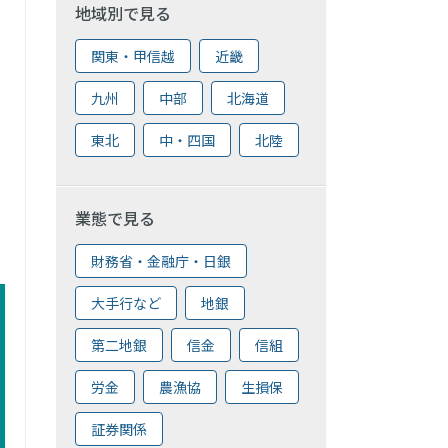
地域別で見る
関東・甲信越
近畿
九州
中部
北海道
東北
中・四国
北陸
業態で見る
財務省・金融庁・日銀
大手行など
地銀
第二地銀
信金
信組
労金
農漁協
生損保
証券関係