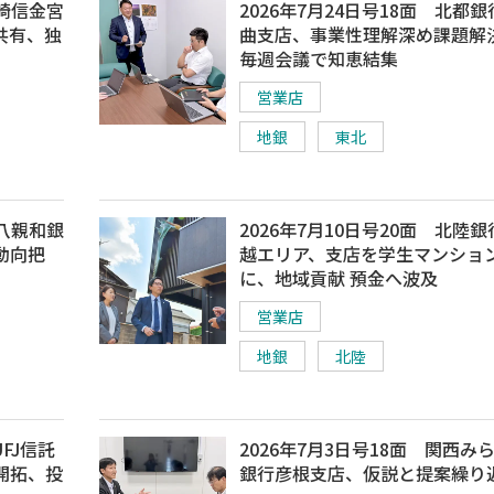
川崎信金宮
2026年7月24日号18面 北都
共有、独
曲支店、事業性理解深め課題解
毎週会議で知恵結集
営業店
地銀
東北
十八親和銀
2026年7月10日号20面 北陸
動向把
越エリア、支店を学生マンショ
に、地域貢献 預金へ波及
営業店
地銀
北陸
FJ信託
2026年7月3日号18面 関西み
開拓、投
銀行彦根支店、仮説と提案繰り