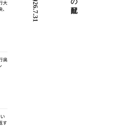
銀行大
決、
銀行奥
ン
らい
返す