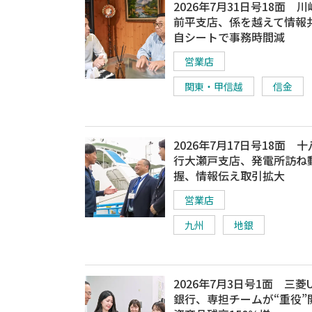
2026年7月31日号18面 
前平支店、係を越えて情報
自シートで事務時間減
営業店
関東・甲信越
信金
2026年7月17日号18面 
行大瀬戸支店、発電所訪ね
握、情報伝え取引拡大
営業店
九州
地銀
2026年7月3日号1面 三菱U
銀行、専担チームが“重役”