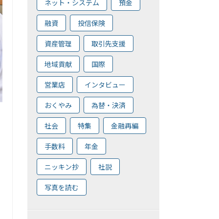
ネット・システム
預金
融資
投信保険
資産管理
取引先支援
地域貢献
国際
営業店
インタビュー
おくやみ
為替・決済
社会
特集
金融再編
手数料
年金
、
ニッキン抄
社説
写真を読む