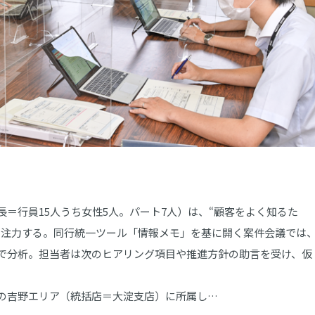
＝行員15人うち女性5人。パート7人）は、“顧客をよく知るた
に注力する。同行統一ツール「情報メモ」を基に開く案件会議では
で分析。担当者は次のヒアリング項目や推進方針の助言を受け、仮
の吉野エリア（統括店＝大淀支店）に所属し…