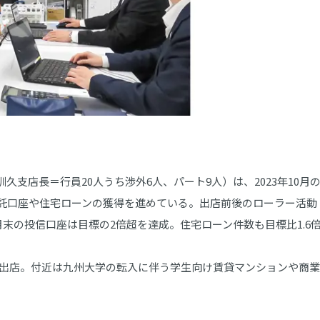
支店長＝行員20人うち渉外6人、パート9人）は、2023年10月
託口座や住宅ローンの獲得を進めている。出店前後のローラー活動
月末の投信口座は目標の2倍超を達成。住宅ローン件数も目標比1.6
規出店。付近は九州大学の転入に伴う学生向け賃貸マンションや商業