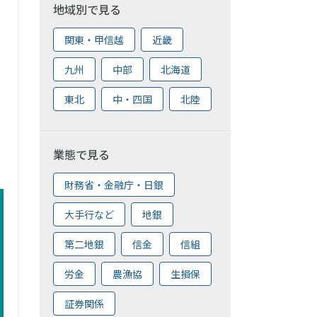
地域別で見る
関東・甲信越
近畿
九州
中部
北海道
東北
中・四国
北陸
業態で見る
財務省・金融庁・日銀
大手行など
地銀
第二地銀
信金
信組
労金
農漁協
生損保
証券関係