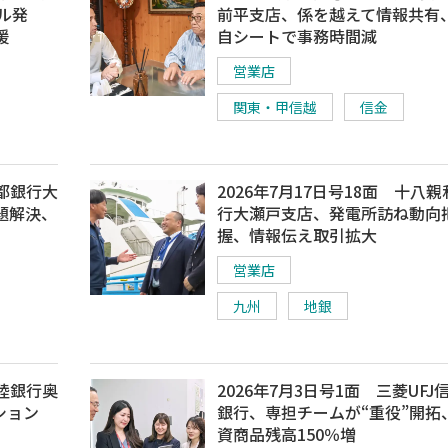
ル発
前平支店、係を越えて情報共有
援
自シートで事務時間減
営業店
関東・甲信越
信金
北都銀行大
2026年7月17日号18面 十八
題解決、
行大瀬戸支店、発電所訪ね動向
握、情報伝え取引拡大
営業店
九州
地銀
北陸銀行奥
2026年7月3日号1面 三菱UFJ
ション
銀行、専担チームが“重役”開拓
資商品残高150％増