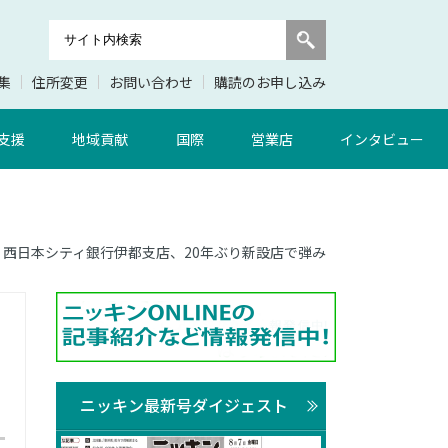
集
住所変更
お問い合わせ
購読のお申し込み
支援
地域貢献
国際
営業店
インタビュー
18面 西日本シティ銀行伊都支店、20年ぶり新設店で弾み
ニッキン最新号ダイジェスト