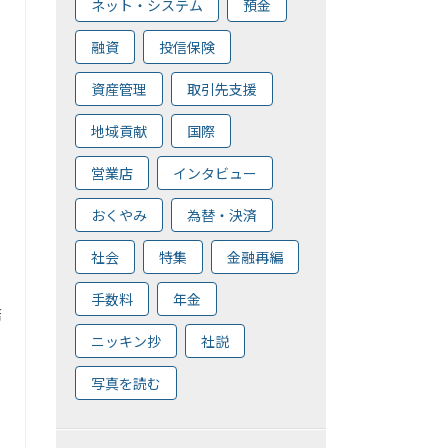
ネット・システム
預金
融資
投信保険
資産管理
取引先支援
地域貢献
国際
営業店
インタビュー
おくやみ
為替・決済
の
社会
特集
金融再編
手数料
年金
倍
ニッキン抄
社説
写真を読む