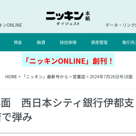
ンONLINE
データ・リンク
預金
融資
投信保険
資産管理
取引先
「ニッキンONLINE」創刊！
HOME
>
「ニッキン」最新号から
>
営業店
> 2024年7月26日号
号18面 西日本シティ銀行伊都支
店で弾み