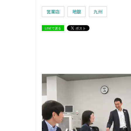
営業店
地銀
九州
LINEで送る