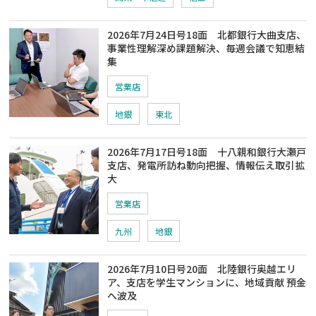
2026年7月24日号18面 北都銀行大曲支店、
事業性理解深め課題解決、毎週会議で知恵結
集
営業店
地銀
東北
2026年7月17日号18面 十八親和銀行大瀬戸
支店、発電所訪ね動向把握、情報伝え取引拡
大
営業店
九州
地銀
2026年7月10日号20面 北陸銀行奥越エリ
ア、支店を学生マンションに、地域貢献 預金
へ波及