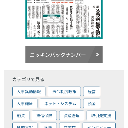
ニッキンバックナンバー
カテゴリで見る
人事異動情報
法令制度政策
経営
人事施策
ネット・システム
預金
融資
投信保険
資産管理
取引先支援
地域貢献
国際
営業店
インタビュー