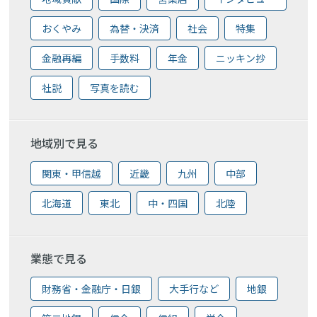
おくやみ
為替・決済
社会
特集
金融再編
手数料
年金
ニッキン抄
社説
写真を読む
地域別で見る
関東・甲信越
近畿
九州
中部
北海道
東北
中・四国
北陸
業態で見る
財務省・金融庁・日銀
大手行など
地銀