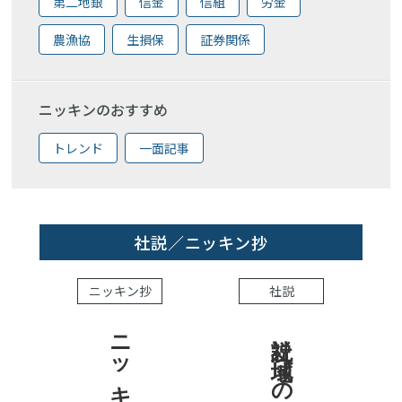
第二地銀
信金
信組
労金
農漁協
生損保
証券関係
ニッキンのおすすめ
トレンド
一面記事
社説／ニッキン抄
ニッキン抄
社説
社説 地域への責任を結果で示せ