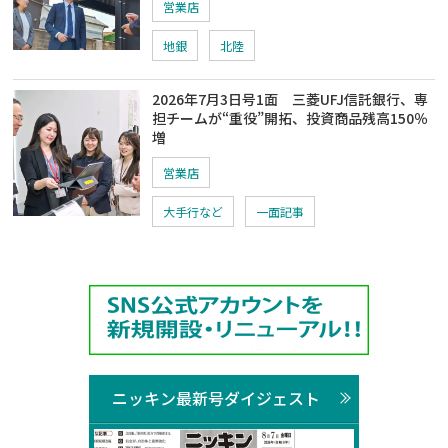
営業店
地銀
北陸
2026年7月3日号1面 三菱UFJ信託銀行、専
担チームが“重役”開拓、投資商品残高150％
増
営業店
大手行など
一面記事
ニッキン最新号ダイジェスト