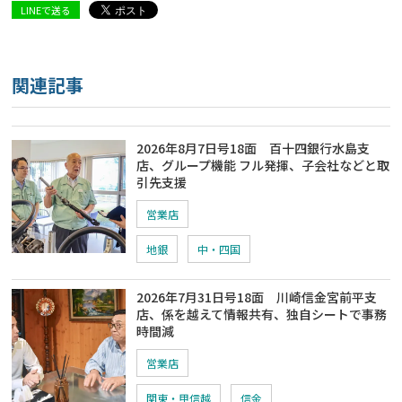
LINEで送る
関連記事
2026年8月7日号18面 百十四銀行水島支
店、グループ機能 フル発揮、子会社などと取
引先支援
営業店
地銀
中・四国
2026年7月31日号18面 川崎信金宮前平支
店、係を越えて情報共有、独自シートで事務
時間減
営業店
関東・甲信越
信金