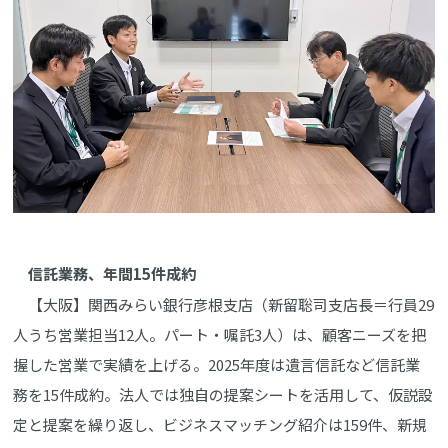
信託業務、年間15件成約
【大阪】関西みらい銀行彦根支店（新留聡司支店長＝行員29
人うち営業担当12人。パート・嘱託3人）は、顧客ニーズを把
握した営業で実績を上げる。2025年度は遺言信託など信託業
務を15件成約。法人では独自の提案シートを活用して、仮説設
定と提案を繰り返し、ビジネスマッチング紹介は159件、新規