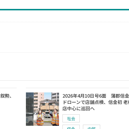
の叙勲、
2026年4月10日号6面 蒲郡信
ドローンで店舗点検、信金初 老
店中心に巡回へ
社会
信金
中部