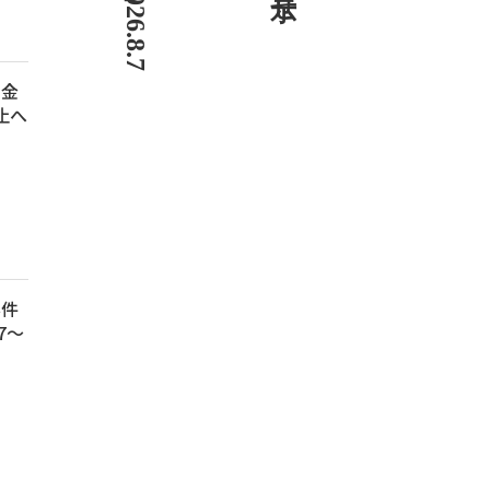
、金
止へ
事件
7～