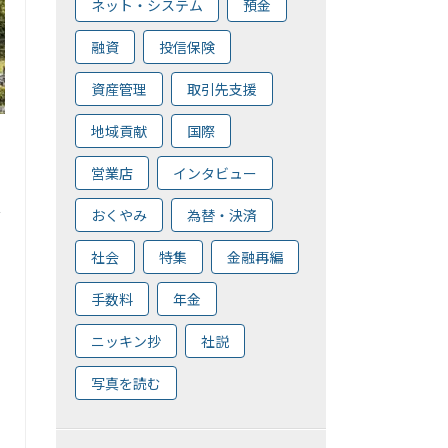
ネット・システム
預金
融資
投信保険
資産管理
取引先支援
地域貢献
国際
営業店
インタビュー
災
おくやみ
為替・決済
社会
特集
金融再編
手数料
年金
ニッキン抄
社説
写真を読む