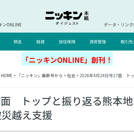
ンONLINE
データ・リンク
預金
融資
投信保険
資産管理
取引先
「ニッキンONLINE」創刊！
HOME
>
「ニッキン」最新号から
>
社会
> 2026年4月24日号17面
号17面 トップと振り返る熊本地
被災越え支援