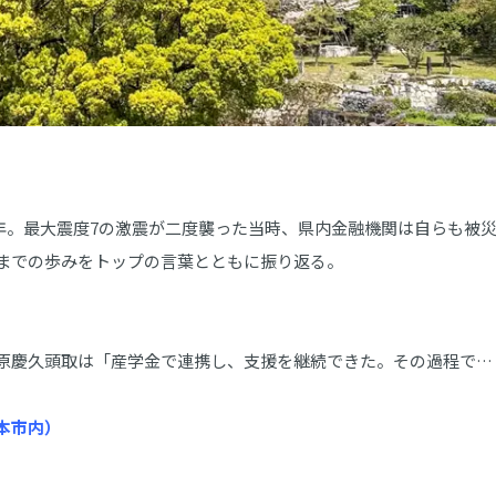
0年。最大震度7の激震が二度襲った当時、県内金融機関は自らも被
までの歩みをトップの言葉とともに振り返る。
笠原慶久頭取は「産学金で連携し、支援を継続できた。その過程で…
本市内）