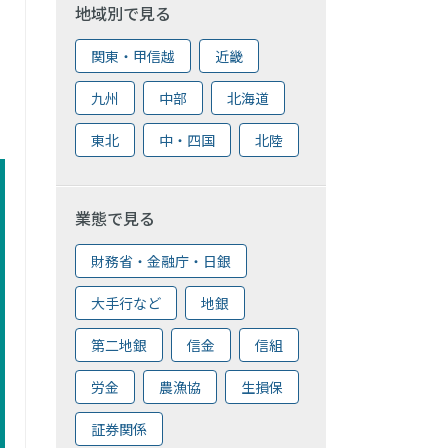
地域別で見る
関東・甲信越
近畿
九州
中部
北海道
東北
中・四国
北陸
業態で見る
財務省・金融庁・日銀
大手行など
地銀
第二地銀
信金
信組
労金
農漁協
生損保
証券関係