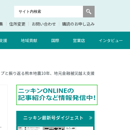
集
住所変更
お問い合わせ
購読のお申し込み
支援
地域貢献
国際
営業店
インタビュー
 トップと振り返る熊本地震10年、地元金融被災越え支援
ニッキン最新号ダイジェスト