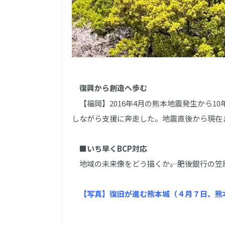
復興から創造へ歩む
【福岡】2016年4月の熊本地震発生から1
しながら支援に奔走した。地震直後から現在
■いち早くBCP対応
地域の未来像をどう描くか――。肥後銀行の
【写真】復旧が進む熊本城（４月７日、熊