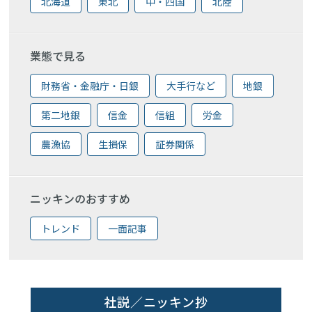
北海道
東北
中・四国
北陸
業態で見る
財務省・金融庁・日銀
大手行など
地銀
第二地銀
信金
信組
労金
農漁協
生損保
証券関係
ニッキンのおすすめ
トレンド
一面記事
社説／ニッキン抄