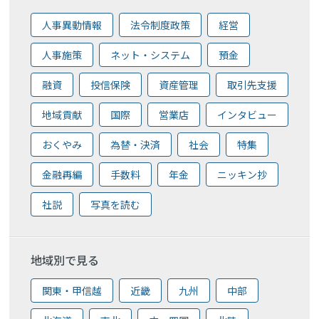
人事異動情報
法令制度政策
経営
人事施策
ネット・システム
預金
融資
投信保険
資産管理
取引先支援
地域貢献
国際
営業店
インタビュー
おくやみ
為替・決済
社会
特集
金融再編
手数料
年金
ニッキン抄
社説
写真を読む
地域別で見る
関東・甲信越
近畿
九州
中部