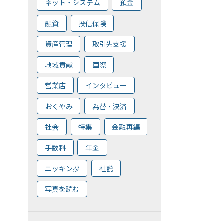
ネット・システム
預金
融資
投信保険
資産管理
取引先支援
地域貢献
国際
営業店
インタビュー
おくやみ
為替・決済
社会
特集
金融再編
手数料
年金
ニッキン抄
社説
写真を読む