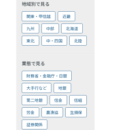
地域別で見る
関東・甲信越
近畿
九州
中部
北海道
東北
中・四国
北陸
業態で見る
財務省・金融庁・日銀
大手行など
地銀
第二地銀
信金
信組
労金
農漁協
生損保
証券関係