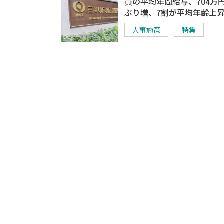
員の平均年間給与、704万
ぶり増、7割が平均年齢上
人事施策
特集