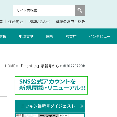
集
住所変更
お問い合わせ
購読のお申し込み
支援
地域貢献
国際
営業店
インタビュー
HOME
>
「ニッキン」最新号から
> di20220729b
ニッキン最新号ダイジェスト