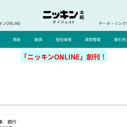
ンONLINE
データ・リンク
預金
融資
投信保険
資産管理
取引先
「ニッキンONLINE」創刊！
特集 銀行