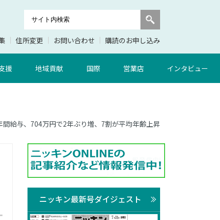
集
住所変更
お問い合わせ
購読のお申し込み
支援
地域貢献
国際
営業店
インタビュー
均年間給与、704万円で2年ぶり増、7割が平均年齢上昇
ニッキン最新号ダイジェスト