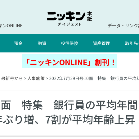
ンONLINE
データ・リンク
預金
融資
投信保険
資産管理
取引先
「ニッキンONLINE」創刊！
」最新号から
>
人事施策
> 2022年7月29日号10面 特集 銀行員の平
号10面 特集 銀行員の平均年間
2年ぶり増、7割が平均年齢上昇