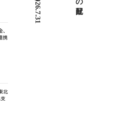
信金、
連携
 東北
出支