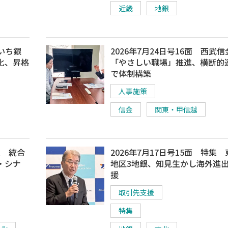
近畿
地銀
あいち銀
2026年7月24日号16面 西武
化、昇格
「やさしい職場」推進、横断的
で体制構築
人事施策
信金
関東・甲信越
集 統合
2026年7月17日号15面 特集
・シナ
地区3地銀、知見生かし海外進
援
取引先支援
特集