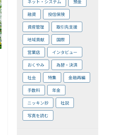
ネット・システム
預金
融資
投信保険
資産管理
取引先支援
地域貢献
国際
営業店
インタビュー
おくやみ
為替・決済
社会
特集
金融再編
手数料
年金
ニッキン抄
社説
写真を読む