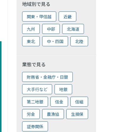
地域別で見る
関東・甲信越
近畿
九州
中部
北海道
東北
中・四国
北陸
業態で見る
財務省・金融庁・日銀
大手行など
地銀
第二地銀
信金
信組
労金
農漁協
生損保
証券関係