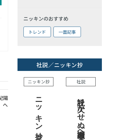
ニッキンのおすすめ
トレンド
一面記事
社説／ニッキン抄
ニッキン抄
社説
ニッキン抄 2026.7.31
社説 欠かせぬ金融市場への目配り
 紀陽
」へ