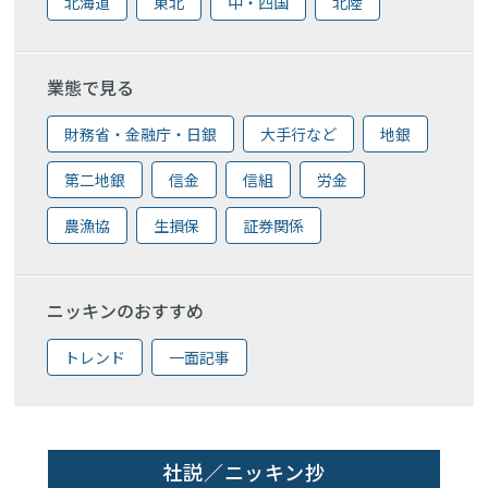
北海道
東北
中・四国
北陸
業態で見る
財務省・金融庁・日銀
大手行など
地銀
第二地銀
信金
信組
労金
農漁協
生損保
証券関係
ニッキンのおすすめ
トレンド
一面記事
社説／ニッキン抄