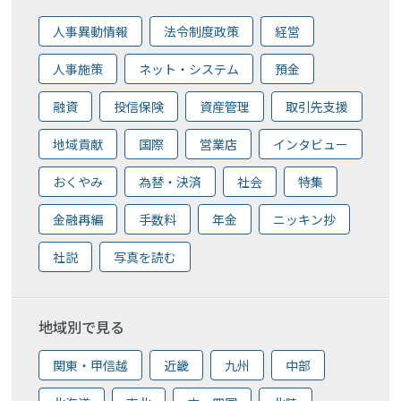
人事異動情報
法令制度政策
経営
人事施策
ネット・システム
預金
融資
投信保険
資産管理
取引先支援
地域貢献
国際
営業店
インタビュー
おくやみ
為替・決済
社会
特集
金融再編
手数料
年金
ニッキン抄
社説
写真を読む
地域別で見る
関東・甲信越
近畿
九州
中部