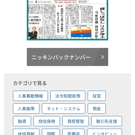
ニッキンバックナンバー
カテゴリで見る
人事異動情報
法令制度政策
経営
人事施策
ネット・システム
預金
融資
投信保険
資産管理
取引先支援
地域貢献
国際
営業店
インタビュー