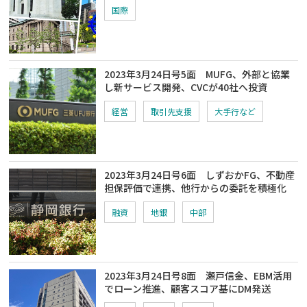
国際
2023年3月24日号5面 MUFG、外部と協業
し新サービス開発、CVCが40社へ投資
経営
取引先支援
大手行など
2023年3月24日号6面 しずおかFG、不動産
担保評価で連携、他行からの委託を積極化
融資
地銀
中部
2023年3月24日号8面 瀬戸信金、EBM活用
でローン推進、顧客スコア基にDM発送