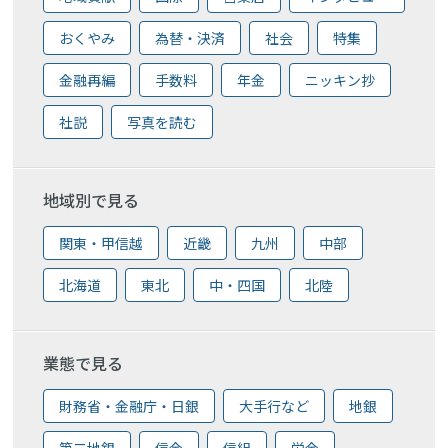
おくやみ
為替・決済
社会
特集
金融再編
手数料
年金
ニッキン抄
社説
写真を読む
地域別で見る
関東・甲信越
近畿
九州
中部
北海道
東北
中・四国
北陸
業態で見る
財務省・金融庁・日銀
大手行など
地銀
第二地銀
信金
信組
労金