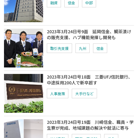
融資
信金
中部
2023年3月24日号9面 延岡信金、鯛茶漬け
の販売支援、ハブ機能発揮し開発も
取引先支援
九州
信金
2023年3月24日号18面 三菱UFJ信託銀行、
中途採用200人で新卒超す
人事施策
大手行など
2023年3月24日号19面 川崎信金、職員・学
生寮が完成、地域課題の解決や就活に寄与