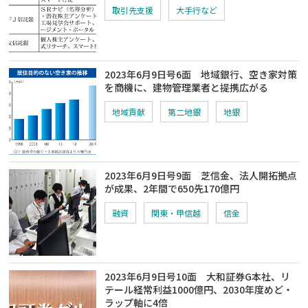
取引先支援
大手行など
2023年6月9日号6面 地域銀行、空き家対策
を商機に、建物管理業者と提携広がる
地域貢献
第二地銀
地銀
2023年6月9日号9面 芝信金、法人開拓拠点
が成果、2年間で650先170億円
融資
関東・甲信越
信金
2023年6月9日号10面 大和証券G本社、リ
テール経常利益1000億円、2030年度めど・
ラップ軸に4倍