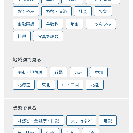
おくやみ
為替・決済
社会
特集
金融再編
手数料
年金
ニッキン抄
社説
写真を読む
地域別で見る
関東・甲信越
近畿
九州
中部
北海道
東北
中・四国
北陸
業態で見る
財務省・金融庁・日銀
大手行など
地銀
第二地銀
信金
信組
労金