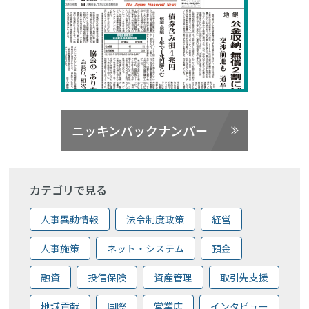
ニッキンバックナンバー
カテゴリで見る
人事異動情報
法令制度政策
経営
人事施策
ネット・システム
預金
融資
投信保険
資産管理
取引先支援
地域貢献
国際
営業店
インタビュー