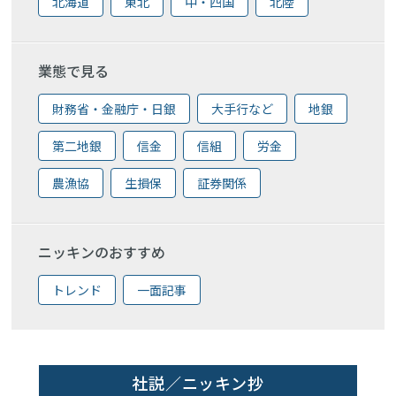
北海道
東北
中・四国
北陸
業態で見る
財務省・金融庁・日銀
大手行など
地銀
第二地銀
信金
信組
労金
農漁協
生損保
証券関係
ニッキンのおすすめ
トレンド
一面記事
社説／ニッキン抄