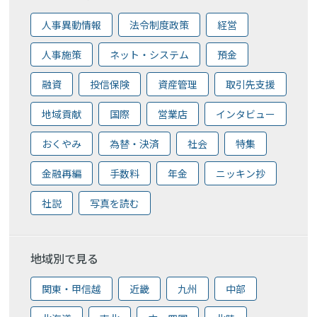
人事異動情報
法令制度政策
経営
人事施策
ネット・システム
預金
融資
投信保険
資産管理
取引先支援
地域貢献
国際
営業店
インタビュー
おくやみ
為替・決済
社会
特集
金融再編
手数料
年金
ニッキン抄
社説
写真を読む
地域別で見る
関東・甲信越
近畿
九州
中部