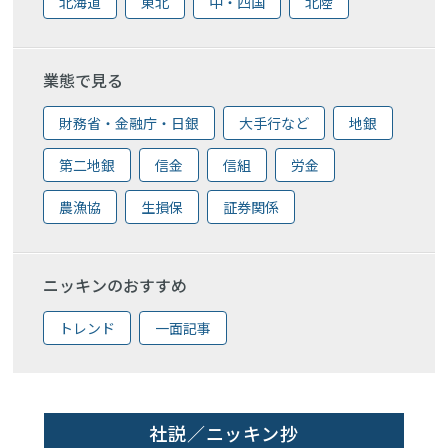
北海道
東北
中・四国
北陸
業態で見る
財務省・金融庁・日銀
大手行など
地銀
第二地銀
信金
信組
労金
農漁協
生損保
証券関係
ニッキンのおすすめ
トレンド
一面記事
社説／ニッキン抄