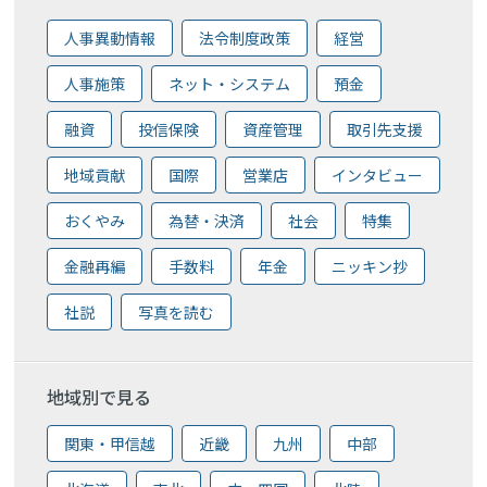
人事異動情報
法令制度政策
経営
人事施策
ネット・システム
預金
融資
投信保険
資産管理
取引先支援
地域貢献
国際
営業店
インタビュー
おくやみ
為替・決済
社会
特集
金融再編
手数料
年金
ニッキン抄
社説
写真を読む
地域別で見る
関東・甲信越
近畿
九州
中部