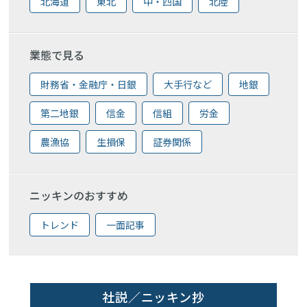
北海道
東北
中・四国
北陸
業態で見る
財務省・金融庁・日銀
大手行など
地銀
第二地銀
信金
信組
労金
農漁協
生損保
証券関係
ニッキンのおすすめ
トレンド
一面記事
社説／ニッキン抄