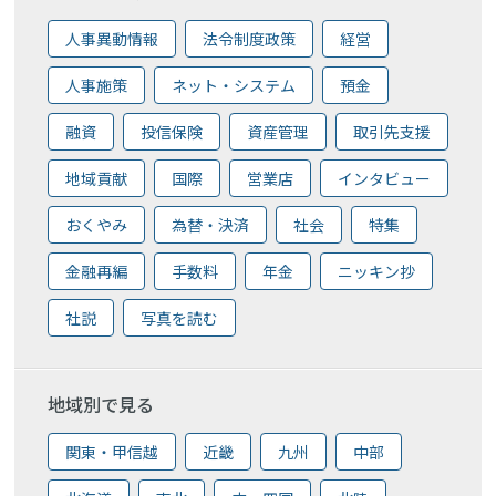
人事異動情報
法令制度政策
経営
人事施策
ネット・システム
預金
融資
投信保険
資産管理
取引先支援
地域貢献
国際
営業店
インタビュー
おくやみ
為替・決済
社会
特集
金融再編
手数料
年金
ニッキン抄
社説
写真を読む
地域別で見る
関東・甲信越
近畿
九州
中部