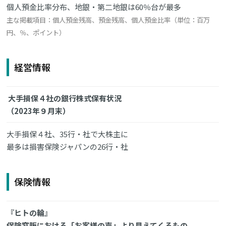
個人預金比率分布、地銀・第二地銀は60％台が最多
主な掲載項目：個人預金残高、預金残高、個人預金比率（単位：百万
円、％、ポイント）
経営情報
大手損保４社の銀行株式保有状況
（2023年９月末）
大手損保４社、35行・社で大株主に
最多は損害保険ジャパンの26行・社
保険情報
『ヒトの輪』
保険窓販における「お客様の声」より見えてくるもの