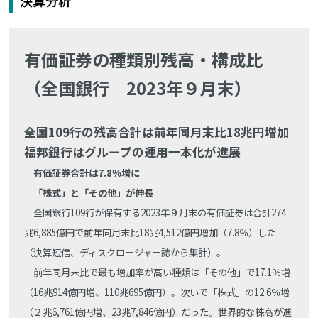
決算分析
有価証券の種類別残高・構成比
（全国銀行 2023年９月末）
全国109行の残高合計は前年同月末比18兆円増加
福邦銀行はグループの運用一本化が進展
有価証券合計は7.8％増に
「株式」と「その他」が伸長
全国銀行109行が保有する2023年９月末の有価証券は合計274
兆6,885億円で前年同月末比18兆4,512億円増加（7.8％）した
（決算短信、ディスクロージャー誌から集計）。
前年同月末比で最も増加率が高い種類は「その他」で17.1％増
（16兆914億円増、110兆695億円）。次いで「株式」の12.6％増
（２兆6,761億円増、23兆7,846億円）だった。世界的な株高が進