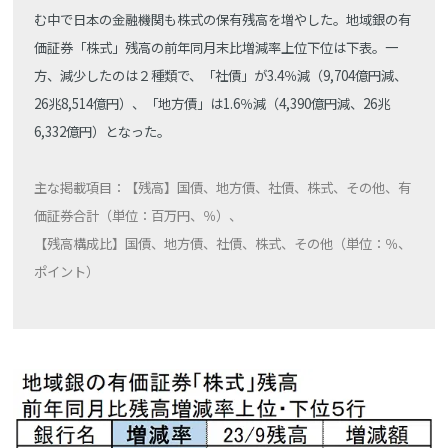
む中で日本の金融機関も株式の保有残高を増やした。地域銀の有
価証券「株式」残高の前年同月末比増減率上位下位は下表。一
方、減少したのは２種類で、「社債」が3.4％減（9,704億円減、
26兆8,514億円）、「地方債」は1.6％減（4,390億円減、26兆
6,332億円）となった。
主な掲載項目：【残高】国債、地方債、社債、株式、その他、有
価証券合計（単位：百万円、％）、
【残高構成比】国債、地方債、社債、株式、その他（単位：％、
ポイント）