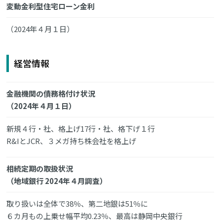
変動金利型住宅ローン金利
（2024年４月１日）
経営情報
金融機関の債務格付け状況
（2024年４月１日）
新規４行・社、格上げ17行・社、格下げ１行
R&IとJCR、３メガ持ち株会社を格上げ
相続定期の取扱状況
（地域銀行 2024年４月調査）
取り扱いは全体で38％、第二地銀は51％に
６カ月もの上乗せ幅平均0.23％、最高は静岡中央銀行