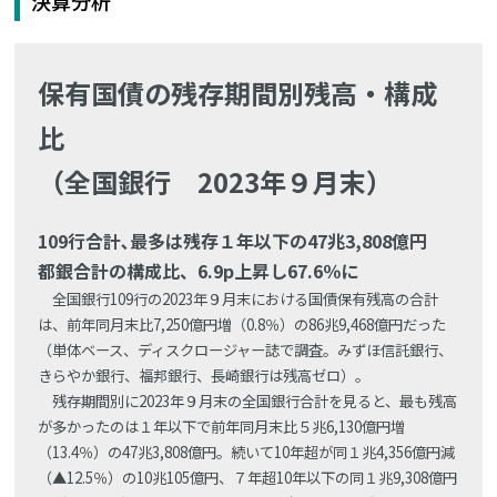
決算分析
保有国債の残存期間別残高・構成
比
（全国銀行 2023年９月末）
109行合計､最多は残存１年以下の47兆3,808億円
都銀合計の構成比、6.9p上昇し67.6％に
全国銀行109行の2023年９月末における国債保有残高の合計
は、前年同月末比7,250億円増（0.8％）の86兆9,468億円だった
（単体ベース、ディスクロージャー誌で調査。みずほ信託銀行、
きらやか銀行、福邦銀行、長崎銀行は残高ゼロ）。
残存期間別に2023年９月末の全国銀行合計を見ると、最も残高
が多かったのは１年以下で前年同月末比５兆6,130億円増
（13.4％）の47兆3,808億円。続いて10年超が同１兆4,356億円減
（▲12.5％）の10兆105億円、７年超10年以下の同１兆9,308億円