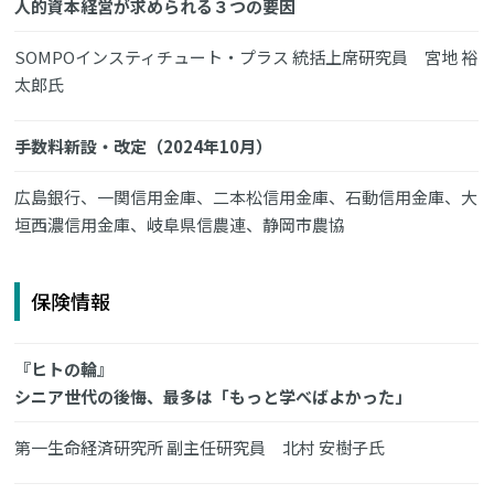
人的資本経営が求められる３つの要因
SOMPOインスティチュート・プラス 統括上席研究員 宮地 裕
太郎氏
手数料新設・改定（2024年10月）
広島銀行、一関信用金庫、二本松信用金庫、石動信用金庫、大
垣西濃信用金庫、岐阜県信農連、静岡市農協
保険情報
『ヒトの輪』
シニア世代の後悔、最多は「もっと学べばよかった」
第一生命経済研究所 副主任研究員 北村 安樹子氏