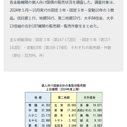
各金融機関の個人向け国債の販売状況を調査した。調査対象は、
2024年５月～10月発行の固定３年・固定５年・変動10年の３商
品。信託銀１行、地銀56行、第二地銀33行、大手84信金、大手
13信組の合計187機関の販売額・販売件数をまとめた。
主な掲載項目：固定３年（第167-172回）・固定５年（第157-
162回）・変動10年（第169-174回） それぞれの販売額・件数
（単位：百万円、件）