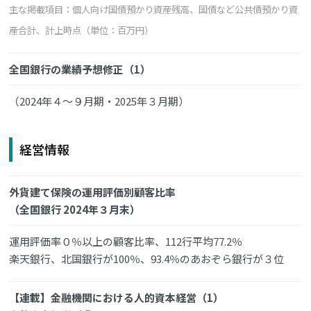
主な掲載項目：個人向け国債預かり資産残高、国債など公共債預かり資
産合計、計上時点（単位：百万円）
全国銀行の業績予想修正（1）
（2024年４～９月期・2025年３月期）
経営情報
外貨建て保険の運用評価別顧客比率
（全国銀行 2024年３月末）
運用評価率０％以上の顧客比率、112行平均77.2％
楽天銀行、北国銀行が100％、93.4％のあおぞら銀行が３位
【連載】金融機関における人的資本経営（1）