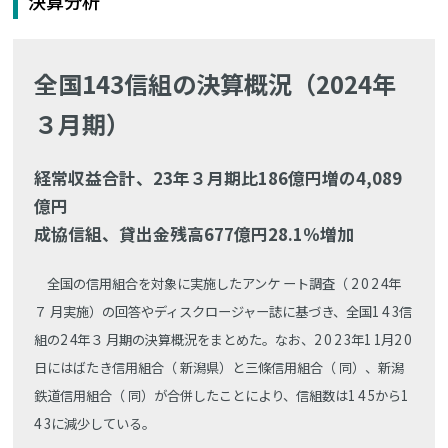
決算分析
全国143信組の決算概況（2024年
３月期）
経常収益合計、23年３月期比186億円増の4,089
億円
成協信組、貸出金残高677億円28.1％増加
全国の信用組合を対象に実施したアンケ ート調査（ 2 0 2 4年
７ 月実施）の回答やディスクロージャー誌に基づき、全国1 4 3信
組の2 4年３ 月期の決算概況をまとめた。なお、2 0 2 3年1 1月2 0
日にはばたき信用組合（ 新潟県）と三條信用組合（ 同）、新潟
鉄道信用組合（ 同）が合併したことにより、信組数は1 4 5から1
4 3に減少している。